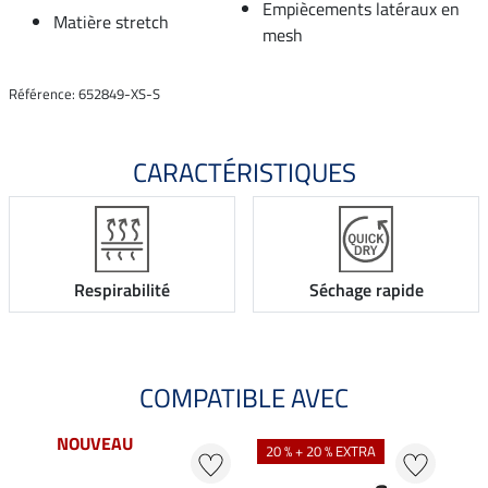
Empiècements latéraux en
Matière stretch
mesh
Référence: 652849-XS-S
CARACTÉRISTIQUES
Respirabilité
Séchage rapide
COMPATIBLE AVEC
NOUVEAU
20 % + 20 % EXTRA
20