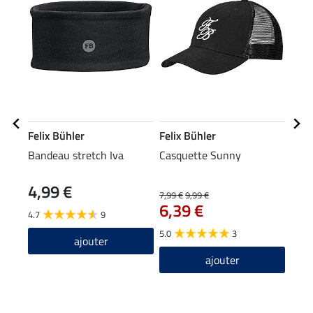
Felix Bühler
Felix Bühler
Feli
Bandeau stretch Iva
Casquette Sunny
Vest
Perf
4,99 €
7,99 €
9,99 €
27,90
6,39 €
22
4.7
9
5.0
3
5.0
ajouter
ajouter