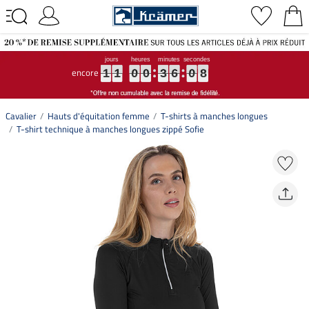
encore
1
1
1
1
1
1
0
0
0
0
0
0
3
3
3
6
6
6
0
0
0
7
7
7
1
1
0
0
3
6
0
7
Cavalier
Hauts d'équitation femme
T-shirts à manches longues
T-shirt technique à manches longues zippé Sofie