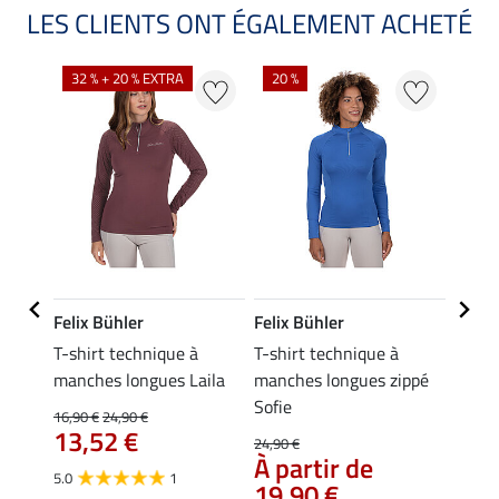
LES CLIENTS ONT ÉGALEMENT ACHETÉ
NO
32 % + 20 % EXTRA
20 %
Felix Bühler
Felix Bühler
Felix
T-shirt technique à
T-shirt technique à
T-shi
otte
manches longues Laila
manches longues zippé
manch
Sofie
16,90 €
24,90 €
24,90 
13,52 €
À pa
24,90 €
À partir de
19,
5.0
1
19,90 €