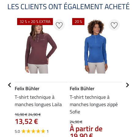
LES CLIENTS ONT ÉGALEMENT ACHETÉ
NO
32 % + 20 % EXTRA
20 %
Felix Bühler
Felix Bühler
Felix
T-shirt technique à
T-shirt technique à
T-shi
iana
manches longues Laila
manches longues zippé
manch
Sofie
16,90 €
24,90 €
24,90 
13,52 €
À pa
24,90 €
À partir de
19,
5.0
1
19,90 €