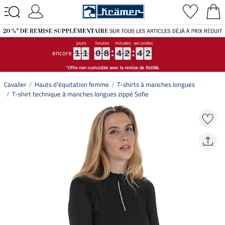
encore
1
1
1
1
1
1
0
0
0
8
8
8
4
4
4
2
2
2
4
4
4
1
1
1
1
1
0
8
4
2
4
1
Cavalier
Hauts d'équitation femme
T-shirts à manches longues
T-shirt technique à manches longues zippé Sofie