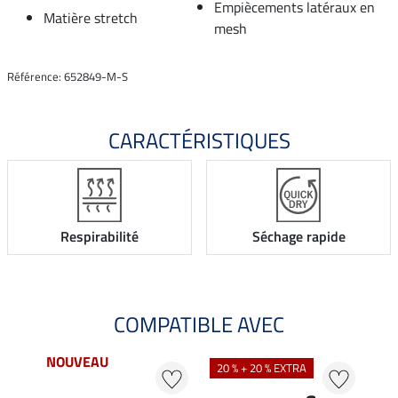
Empiècements latéraux en
Matière stretch
mesh
Référence: 652849-M-S
CARACTÉRISTIQUES
Respirabilité
Séchage rapide
COMPATIBLE AVEC
NOUVEAU
20 % + 20 % EXTRA
20