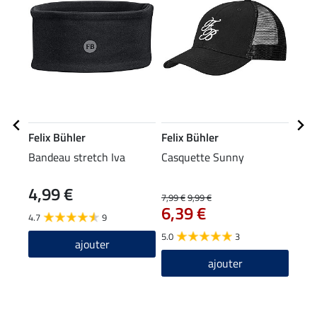
Felix Bühler
Felix Bühler
Feli
Bandeau stretch Iva
Casquette Sunny
Vest
Perf
4,99 €
7,99 €
9,99 €
27,90
6,39 €
22
4.7
9
5.0
3
5.0
ajouter
ajouter