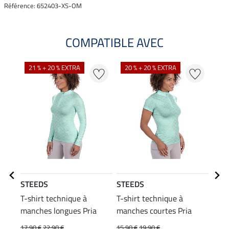
Référence: 652403-XS-OM
COMPATIBLE AVEC
21 % + 20 % EXTRA
20 % + 20 % EXTRA
20
STEEDS
STEEDS
STE
T-shirt technique à
T-shirt technique à
T-sh
manches longues Pria
manches courtes Pria
17,90 €
22,90 €
15,90 €
19,90 €
11,90