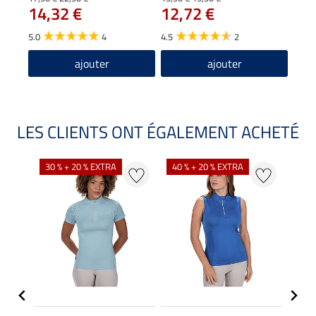
14,32 €
12,72 €
9,5
5.0
4
4.5
2
5.0
ajouter
ajouter
LES CLIENTS ONT ÉGALEMENT ACHETÉ
30 % + 20 % EXTRA
40 % + 20 % EXTRA
20 %