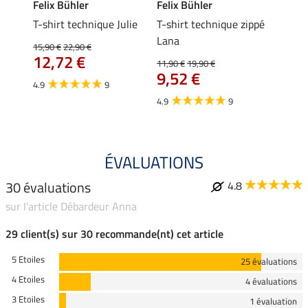
Felix Bühler
Felix Bühler
Felix
essa
T-shirt technique Julie
T-shirt technique zippé
Polo 
Lana
15,90 €
22,90 €
15,90 
12,72 €
12,
11,90 €
19,90 €
9,52 €
4.9
9
4.7
4.9
9
ÉVALUATIONS
30 évaluations
4.8
sur l'article Débardeur Anna
29 client(s) sur 30 recommande(nt) cet article
5 Etoiles
25 évaluations
4 Etoiles
4 évaluations
3 Etoiles
1 évaluation