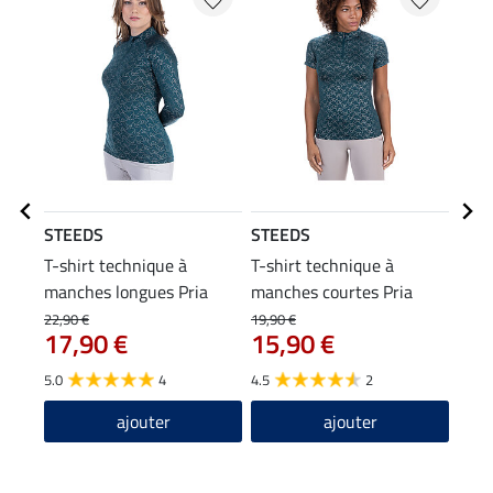
STEEDS
STEEDS
STE
T-shirt technique à
T-shirt technique à
T-sh
manches longues Pria
manches courtes Pria
22,90 €
19,90 €
14,90
17,90 €
15,90 €
11
5.0
4
4.5
2
5.0
ajouter
ajouter