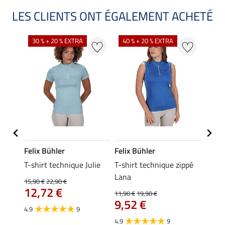
LES CLIENTS ONT ÉGALEMENT ACHETÉ
30 % + 20 % EXTRA
40 % + 20 % EXTRA
20 %
Felix Bühler
Felix Bühler
Felix
da
T-shirt technique Julie
T-shirt technique zippé
Polo 
Lana
15,90 €
22,90 €
15,90 
12,72 €
12,
11,90 €
19,90 €
9,52 €
4.9
9
4.7
4.9
9