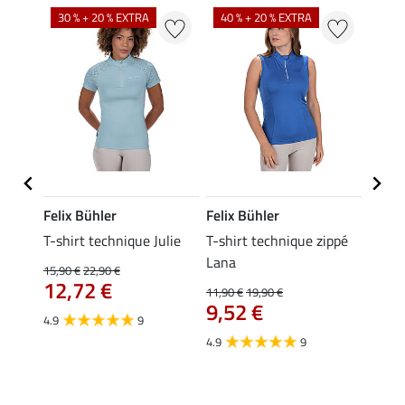
30 % + 20 % EXTRA
40 % + 20 % EXTRA
20 %
Felix Bühler
Felix Bühler
Felix
essa
T-shirt technique Julie
T-shirt technique zippé
Polo 
Lana
15,90 €
22,90 €
15,90 
12,72 €
12,
11,90 €
19,90 €
9,52 €
4.9
9
4.7
4.9
9