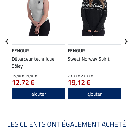
FENGUR
FENGUR
FEN
Débardeur technique
Sweat Norway Spirit
Casq
Sóley
11
15,90 €
19,90 €
23,90 €
29,90 €
12,72 €
19,12 €
5.0
ajouter
ajouter
LES CLIENTS ONT ÉGALEMENT ACHETÉ