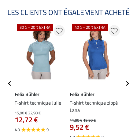
LES CLIENTS ONT ÉGALEMENT ACHETÉ
30 % + 20 % EXTRA
40 % + 20 % EXTRA
20 %
Felix Bühler
Felix Bühler
Felix
ia
T-shirt technique Julie
T-shirt technique zippé
Polo 
Lana
15,90 €
22,90 €
15,90 
12,72 €
12,
11,90 €
19,90 €
9,52 €
4.9
9
4.7