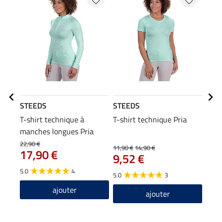
STEEDS
STEEDS
STE
T-shirt technique à
T-shirt technique Pria
T-sh
manches longues Pria
manc
19
22,90 €
11,90 €
14,90 €
17,90 €
9,52 €
4.9
5.0
4
5.0
3
ajouter
ajouter