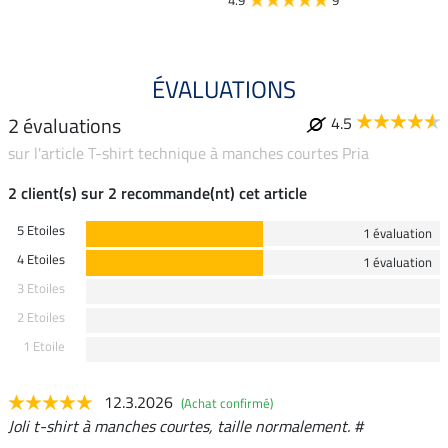
4.9
9
ÉVALUATIONS
2 évaluations
4.5
sur l'article T-shirt technique à manches courtes Pria
2 client(s) sur 2 recommande(nt) cet article
5 Etoiles
1 évaluation
4 Etoiles
1 évaluation
3 Etoiles
2 Etoiles
1 Etoile
12.3.2026
(Achat confirmé)
Joli t-shirt à manches courtes, taille normalement. #