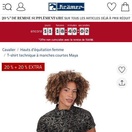
encore
1
1
1
1
1
1
1
1
1
8
8
8
4
4
4
0
0
0
0
0
0
1
2
1
1
1
8
4
0
0
1
2
Cavalier
Hauts d'équitation femme
T-shirt technique à manches courtes Maya
20 % + 20 % EXTRA