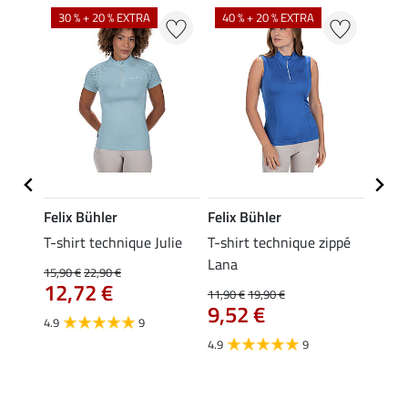
30 % + 20 % EXTRA
40 % + 20 % EXTRA
20 %
Felix Bühler
Felix Bühler
Felix
line
T-shirt technique Julie
T-shirt technique zippé
Polo 
Lana
15,90 €
22,90 €
15,90 
12,72 €
12,
11,90 €
19,90 €
9,52 €
4.9
9
4.7
4.9
9