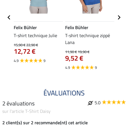
Felix Bühler
Felix Bühler
Felix
ia
T-shirt technique Julie
T-shirt technique zippé
Polo 
Lana
15,90 €
22,90 €
15,90 
12,72 €
12,
11,90 €
19,90 €
9,52 €
4.9
9
4.7
4.9
9
ÉVALUATIONS
2 évaluations
5.0
sur l'article T-Shirt Daisy
2 client(s) sur 2 recommande(nt) cet article