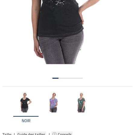
NOIR
Taille: |
Guide des tailles
|
Conseils