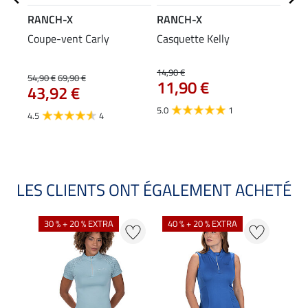
RANCH-X
RANCH-X
RAN
Coupe-vent Carly
Casquette Kelly
Gile
64
14,90 €
54,90 €
69,90 €
11,90 €
43,92 €
5.0
1
4.5
4
LES CLIENTS ONT ÉGALEMENT ACHETÉ
30 % + 20 % EXTRA
40 % + 20 % EXTRA
20 %