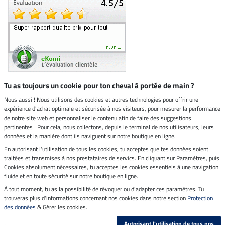
Tu as toujours un cookie pour ton cheval à portée de main ?
Nous aussi ! Nous utilisons des cookies et autres technologies pour offrir une
Boutique climatiquement
expérience d'achat optimale et sécurisée à nos visiteurs, pour mesurer la performance
neutre
de notre site web et personnaliser le contenu afin de faire des suggestions
pertinentes ! Pour cela, nous collectons, depuis le terminal de nos utilisateurs, leurs
Livraison par
données et la manière dont ils naviguent sur notre boutique en ligne.
En autorisant l'utilisation de tous les cookies, tu acceptes que tes données soient
Paiement sécurisé
traitées et transmises à nos prestataires de servics. En cliquant sur Paramètres, puis
Cookies absolument nécessaires, tu acceptes les cookies essentiels à une navigation
fluide et en toute sécurité sur notre boutique en ligne.
À tout moment, tu as la possibilité de révoquer ou d'adapter ces paramètres. Tu
Mentions légales
trouveras plus d'informations concernant nos cookies dans notre section
Protection
des données
& Gérer les cookies.
Dernière actualisation le 10.08.2026 à 06:55
Autorisant l'utilisation de tous nos