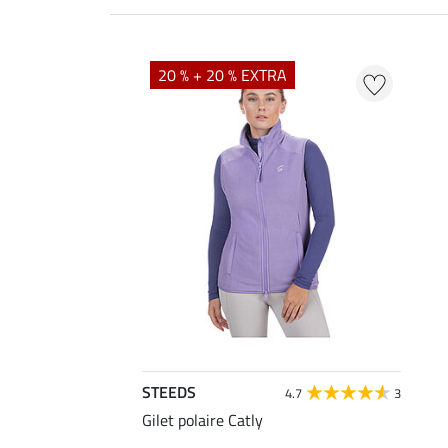
20 % + 20 % EXTRA
STEEDS
4.7
3
Gilet polaire Catly