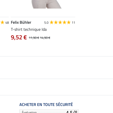
Felix Bühler
STONEDEEK
48
5.0
11
4
T-shirt technique Ida
Débardeur femme Te
9,52 €
9,52 €
11,90 €
14,90 €
11,90 €
14,9
ACHETER EN TOUTE SÉCURITÉ