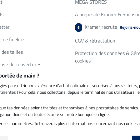
ct
MEGA STORES
ls
À propos de Kramer & Sponsor
etter
Kramer recrute
Rejoins-no
6
 de fidélité
CGV & rétractation
 des tailles
Protection des données & Gére
cookies
age de couvertures
Mentions légales
 portée de main ?
de de catalogue
gies pour offrir une expérience d'achat optimale et sécurisée à nos visiteurs
inentes ! Pour cela, nous collectons, depuis le terminal de nos utilisateurs, 
es que tes données soient traitées et transmises à nos prestataires de servic
on par
Paiement sécurisé
ation fluide et en toute sécurité sur notre boutique en ligne.
ter ces paramètres. Tu trouveras plus d'informations concernant nos cookies