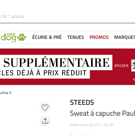
ÉCURIE & PRÉ
TENUES
PROMOS
MARQUE
encore
lina II
STEEDS
Sweat à capuche Pauli
Référence: 653771-XS-AY