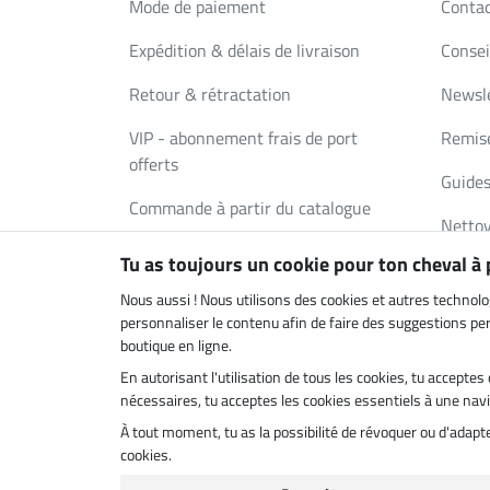
Mode de paiement
Conta
Expédition & délais de livraison
Consei
Retour & rétractation
Newsl
VIP - abonnement frais de port
Remise
offerts
Guides
Commande à partir du catalogue
Nettoy
Bons Cadeaux
Tu as toujours un cookie pour ton cheval à
Deman
FAQ
Nous aussi ! Nous utilisons des cookies et autres technolo
personnaliser le contenu afin de faire des suggestions pert
boutique en ligne.
En autorisant l'utilisation de tous les cookies, tu accept
Boutique climatiquement neutre
Livrais
nécessaires, tu acceptes les cookies essentiels à une navig
À tout moment, tu as la possibilité de révoquer ou d'adap
cookies.