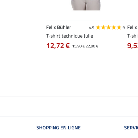
Felix Bühler
Felix
4.8
25
4.9
9
e Tessa
T-shirt technique Julie
T-shi
12,72 €
9,5
14,90 €
15,90 €
22,90 €
SHOPPING EN LIGNE
SERVI