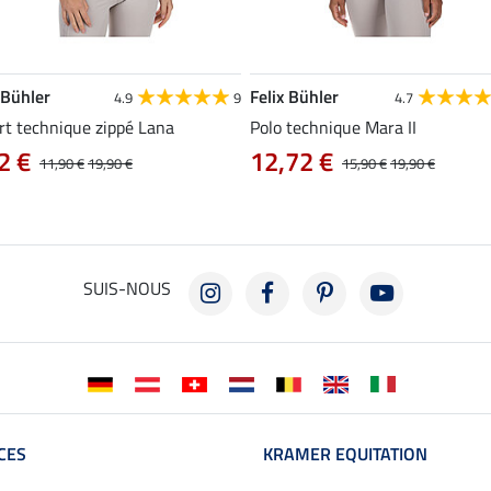
 Bühler
Felix Bühler
4.9
9
4.7
rt technique zippé Lana
Polo technique Mara II
2 €
12,72 €
11,90 €
19,90 €
15,90 €
19,90 €
SUIS-NOUS
CES
KRAMER EQUITATION