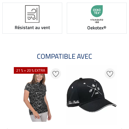
Résistant au vent
Oekotex®
COMPATIBLE AVEC
NO
21 % + 20 % EXTRA