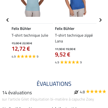
Felix Bühler
Felix Bühler
Felix
ia
T-shirt technique Julie
T-shirt technique zippé
Polo 
Lana
15,90 €
22,90 €
15,90 
12,72 €
12,
11,90 €
19,90 €
9,52 €
4.9
9
4.7
4.9
9
ÉVALUATIONS
14 évaluations
4.8
sur l'article Gilet d'équitation bi-matière à capuche Zoey