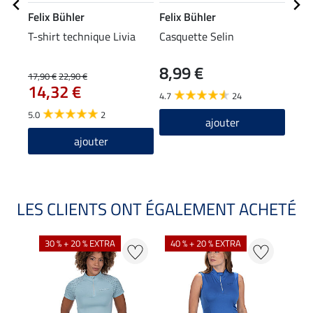
Felix Bühler
Felix Bühler
Feli
T-shirt technique Livia
Casquette Selin
Band
8,99 €
4,9
17,90 €
22,90 €
14,32 €
4.7
24
4.7
5.0
2
ajouter
ajouter
LES CLIENTS ONT ÉGALEMENT ACHETÉ
30 % + 20 % EXTRA
40 % + 20 % EXTRA
20 %