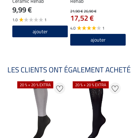
Ceramic Rehab
Rehab
fond
9,99 €
64
Reh
21,90 €
26,90 €
17,52 €
1.0
1
4.7
4.0
1
ajouter
ajouter
LES CLIENTS ONT ÉGALEMENT ACHETÉ
NO
20 % + 20 % EXTRA
20 % + 20 % EXTRA