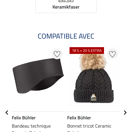
Keramikfaser
COMPATIBLE AVEC
18 % + 20 % EXTRA
Felix Bühler
Felix Bühler
Feli
Bandeau technique
Bonnet tricot Ceramic
Legg