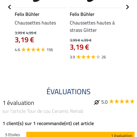
Felix Bühler
Felix Bühler
Kräm
 Hanne
Chaussettes hautes
Chaussettes hautes à
Petit
0,4
strass Glitter
3,99 €
4,99 €
3,19 €
3,99 €
4,99 €
4.9
3,19 €
4.6
156
3.9
26
ÉVALUATIONS
1 évaluation
5.0
sur l'article Tour de cou Ceramic Rehab
1 client(s) sur 1 recommande(nt) cet article
5 Etoiles
1 évaluation