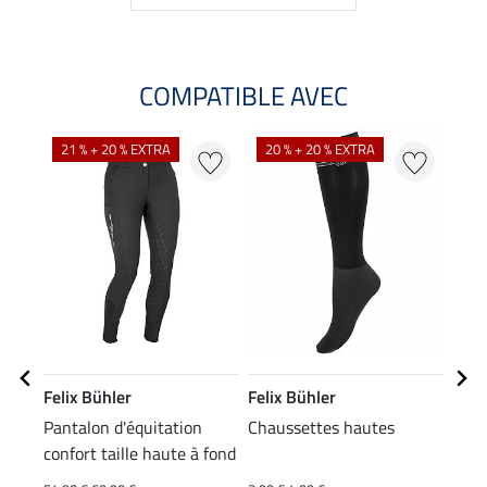
COMPATIBLE AVEC
NO
21 % + 20 % EXTRA
20 % + 20 % EXTRA
Felix Bühler
Felix Bühler
Feli
Pantalon d'équitation
Chaussettes hautes
T-sh
confort taille haute à fond
stre
22
intégral grip Tabea