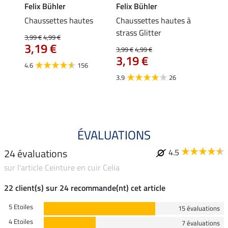
Felix Bühler
Felix Bühler
SHO
amer
Chaussettes hautes
Chaussettes hautes à
Sac d
strass Glitter
Cambr
3,99 €
4,99 €
3,19 €
3,99 €
4,99 €
14,90 
3,19 €
À pa
4.6
156
11,
3.9
26
4.7
ÉVALUATIONS
24 évaluations
4.5
sur l'article Ceinture en cuir Celia
22 client(s) sur 24 recommande(nt) cet article
5 Etoiles
15 évaluations
4 Etoiles
7 évaluations