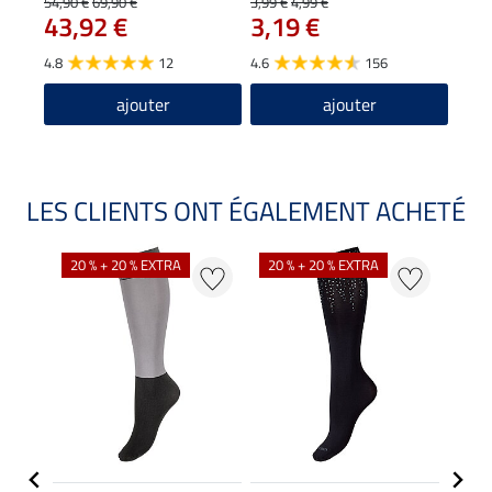
54,90 €
69,90 €
3,99 €
4,99 €
43,92 €
3,19 €
4.9
4.8
12
4.6
156
ajouter
ajouter
LES CLIENTS ONT ÉGALEMENT ACHETÉ
NO
20 % + 20 % EXTRA
20 % + 20 % EXTRA