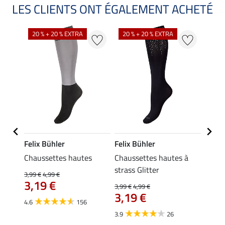
LES CLIENTS ONT ÉGALEMENT ACHETÉ
NO
20 % + 20 % EXTRA
20 % + 20 % EXTRA
Felix Bühler
Felix Bühler
Kräm
Chaussettes hautes
Chaussettes hautes à
Petit
strass Glitter
3,99 €
4,99 €
0,49 €
3,19 €
À pa
3,99 €
4,99 €
3,19 €
0,3
4.6
156
3.9
26
4.9