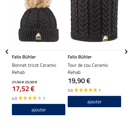
Felix Bühler
Felix Bühler
Feli
Bonnet tricot Ceramic
Tour de cou Ceramic
Legg
Rehab
Rehab
fond
19,90 €
64
Reh
21,90 €
26,90 €
17,52 €
5.0
1
4.7
4.0
1
ajouter
ajouter