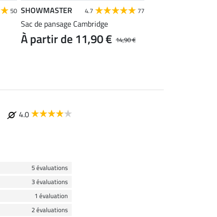
SHOWMASTER
Felix Bühler
50
4.7
77
4
Sac de pansage Cambridge
Brassière de sport 
À partir de 11,90 €
À partir de 9,
14,90 €
4.0
5 évaluations
3 évaluations
1 évaluation
2 évaluations