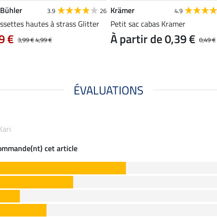
 Bühler
Krämer
3.9
26
4.9
settes hautes à strass Glitter
Petit sac cabas Kramer
9 €
À partir de 0,39 €
3,99 €
4,99 €
0,49 €
ÉVALUATIONS
Kari
commande(nt) cet article