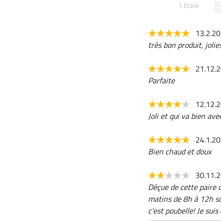
1 Etoile
13.2.2
très bon produit, joli
21.12.
Parfaite
12.12.
Joli et qui va bien a
24.1.2
Bien chaud et doux
30.11.
Déçue de cette paire d
matins de 8h à 12h so
c'est poubelle! Je suis