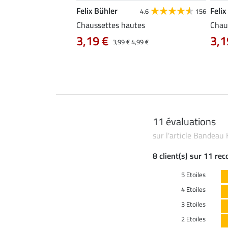
Felix Bühler
Felix
4.8
76
4.6
156
ort Hanne
Chaussettes hautes
Chaus
 9,99 €
3,19 €
3,1
12,90 €
3,99 €
4,99 €
11 évaluations
sur l'article Bandeau 
8 client(s) sur 11 re
5 Etoiles
4 Etoiles
3 Etoiles
2 Etoiles