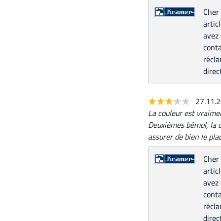
Cher 
artic
avez 
conta
récla
direc
27.11.
La couleur est vraimen
Deuxièmes bémol, la do
assurer de bien le pla
Cher 
artic
avez 
conta
récla
direc