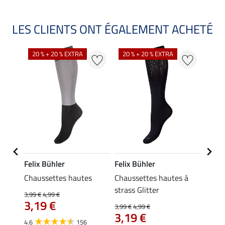
LES CLIENTS ONT ÉGALEMENT ACHETÉ
NO
20 % + 20 % EXTRA
20 % + 20 % EXTRA
Felix Bühler
Felix Bühler
Kräm
 Hanne
Chaussettes hautes
Chaussettes hautes à
Petit
strass Glitter
3,99 €
4,99 €
0,49 €
3,19 €
À pa
3,99 €
4,99 €
3,19 €
0,3
4.6
156