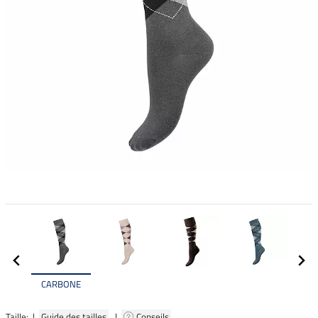
CARBONE
Taille: |
Guide des tailles
|
Conseils