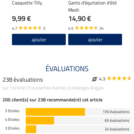
Casquette Tilly
Gants d'équitation d'été
T-sh
Mesh
stre
9,99 €
14,90 €
22
4.7
3
4.5
24
4.9
ajouter
ajouter
ÉVALUATIONS
238 évaluations
4.3
sur l'article Chaussettes hautes à losanges Argyle
200 client(s) sur 238 recommande(nt) cet article
5 Etoiles
135 évaluations
4 Etoiles
65 évaluations
3 Etoiles
24 évaluations