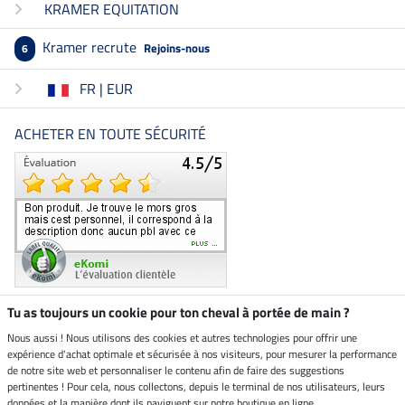
KRAMER EQUITATION
Kramer recrute
Rejoins-nous
6
FR | EUR
ACHETER EN TOUTE SÉCURITÉ
Tu as toujours un cookie pour ton cheval à portée de main ?
Nous aussi ! Nous utilisons des cookies et autres technologies pour offrir une
Boutique climatiquement
expérience d'achat optimale et sécurisée à nos visiteurs, pour mesurer la performance
neutre
de notre site web et personnaliser le contenu afin de faire des suggestions
pertinentes ! Pour cela, nous collectons, depuis le terminal de nos utilisateurs, leurs
Livraison par
données et la manière dont ils naviguent sur notre boutique en ligne.