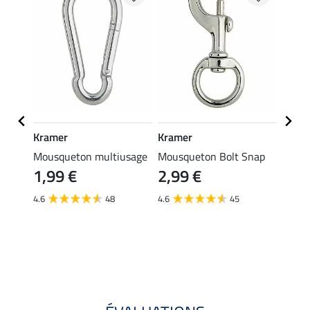
Kramer
Kramer
STON
mmeau
Mousqueton multiusage
Mousqueton Bolt Snap
Licol 
1,99 €
2,99 €
16,
4.6
48
4.6
45
4.9