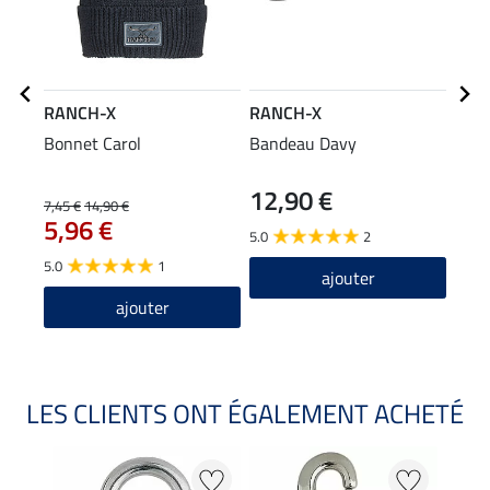
RANCH-X
RANCH-X
RAN
Bonnet Carol
Bandeau Davy
Mant
Char
12,90 €
11
7,45 €
14,90 €
5,96 €
5.0
2
5.0
5.0
1
ajouter
ajouter
LES CLIENTS ONT ÉGALEMENT ACHETÉ