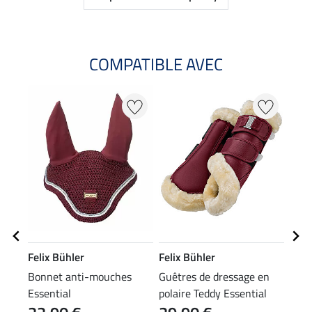
COMPATIBLE AVEC
Felix Bühler
Felix Bühler
Feli
Bonnet anti-mouches
Guêtres de dressage en
Band
Essential
polaire Teddy Essential
Esse
(antérieurs)