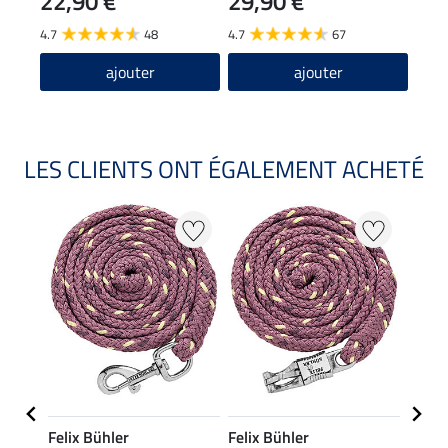
22,90 €
29,90 €
24
4.7
48
4.7
67
4.8
ajouter
ajouter
LES CLIENTS ONT ÉGALEMENT ACHETÉ
Felix Bühler
Felix Bühler
Felix