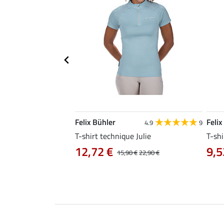
Felix Bühler
Felix
4.8
25
4.9
9
e Tessa
T-shirt technique Julie
T-shi
12,72 €
9,5
14,90 €
15,90 €
22,90 €