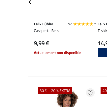
Felix Bühler
Felix
5.0
2
Casquette Bess
T-shi
9,99 €
14,
Actuellement non disponible
EXTRA
30 % + 20 % EXTRA
40