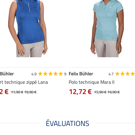
 Bühler
Felix Bühler
4.9
9
4.7
rt technique zippé Lana
Polo technique Mara II
2 €
12,72 €
11,90 €
19,90 €
15,90 €
19,90 €
ÉVALUATIONS