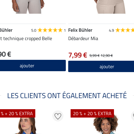
 Bühler
Felix Bühler
5.0
1
4.9
rt technique cropped Belle
Débardeur Mia
90 €
7,99 €
9,99 €
12,90 €
ajouter
ajouter
LES CLIENTS ONT ÉGALEMENT ACHETÉ
 % + 20 % EXTRA
20 % + 20 % EXTRA