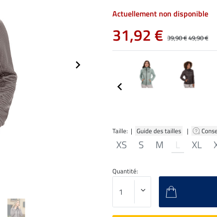
Actuellement non disponible
31,92 €
39,90 €
49,90 €
Taille: |
Guide des tailles
|
Conse
XS
S
M
L
XL
Quantité: