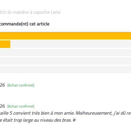
retch bi-matière à capuche Lene
ecommande(nt) cet article
026
(Achat confirmé)
026
(Achat confirmé)
taille S convient très bien à mon amie. Malheureusement, j'ai dû re
le était trop large au niveau des bras. #