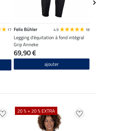
Felix Bühler
STEEDS
17
4.9
18
Legging d'équitation à fond intégral
Chaussettes d'équit
Grip Anneke
69,90 €
4,99 €
ajouter
ajou
20 % + 20 % EXTRA
20 % + 20 % EXTR