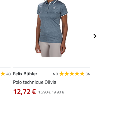
Felix Bühler
STONEDEEK
48
4.8
34
4
Polo technique Olivia
Débardeur femme Te
12,72 €
9,52 €
15,90 €
19,90 €
11,90 €
14,9