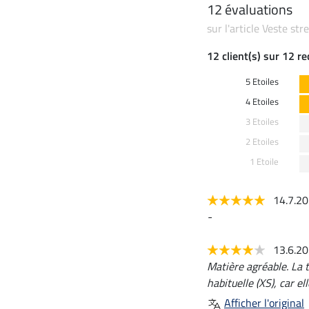
12 évaluations
sur l'article Veste st
12 client(s) sur 12 r
5 Etoiles
4 Etoiles
3 Etoiles
2 Etoiles
1 Etoile
14.7.2
-
13.6.2
Matière agréable. La 
habituelle (XS), car el
Afficher l'original