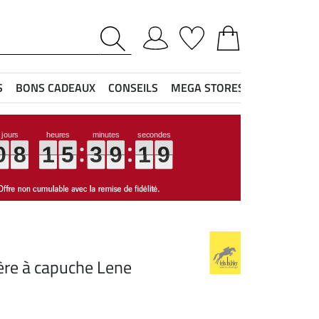
S
BONS CADEAUX
CONSEILS
MEGA STORES
0
0
0
0
8
8
8
8
1
1
1
1
5
5
5
5
3
3
3
3
9
9
9
9
1
1
1
1
8
8
8
8
ère à capuche Lene