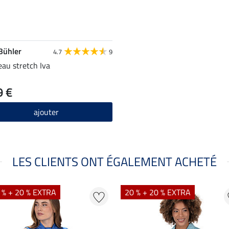
 Bühler
4.7
9
au stretch Iva
9 €
ajouter
LES CLIENTS ONT ÉGALEMENT ACHETÉ
 % + 20 % EXTRA
20 % + 20 % EXTRA