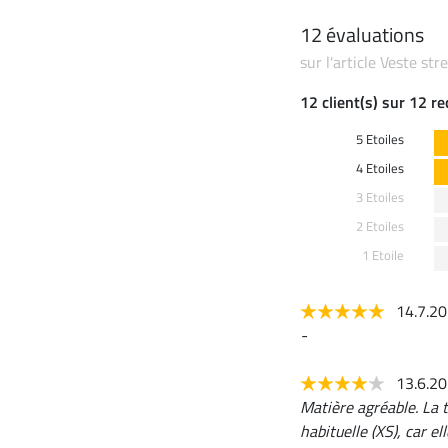
12 évaluations
sur l'article Veste st
12 client(s) sur 12 r
5 Etoiles
4 Etoiles
3 Etoiles
2 Etoiles
1 Etoile
14.7.2
-
13.6.2
Matière agréable. La 
habituelle (XS), car el