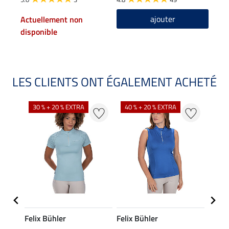
ajouter
Actuellement non
disponible
LES CLIENTS ONT ÉGALEMENT ACHETÉ
30 % + 20 % EXTRA
40 % + 20 % EXTRA
20 %
Felix Bühler
Felix Bühler
Felix