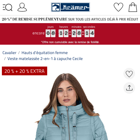
encore
0
0
0
8
8
8
1
1
1
2
2
2
2
2
2
8
8
8
1
1
1
3
4
0
8
1
2
2
8
1
3
4
Cavalier
Hauts d'équitation femme
Veste matelassée 2-en-1 à capuche Cecile
20 % + 20 % EXTRA