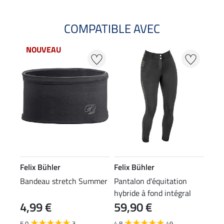
COMPATIBLE AVEC
NOUVEAU
Felix Bühler
Felix Bühler
Bandeau stretch Summer
Pantalon d'équitation
hybride à fond intégral
4,99 €
59,90 €
Kathleen
5.0
3
4.8
49