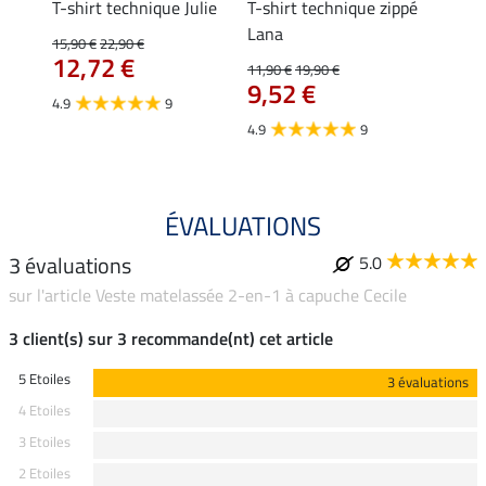
ia
T-shirt technique Julie
T-shirt technique zippé
Polo 
Lana
15,90 €
22,90 €
15,90 
12,72 €
12,
11,90 €
19,90 €
9,52 €
4.9
9
4.7
4.9
9
ÉVALUATIONS
3 évaluations
5.0
sur l'article Veste matelassée 2-en-1 à capuche Cecile
3 client(s) sur 3 recommande(nt) cet article
5 Etoiles
3 évaluations
4 Etoiles
3 Etoiles
2 Etoiles