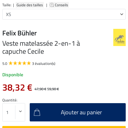
Taille: |
Guide des tailles
|
Conseils
Felix Bühler
Veste matelassée 2-en-1 à
capuche Cecile
5.0
3 évaluation(s)
Disponible
38,32 €
47,90 €
59,90 €
Quantité:
Ajouter au panier