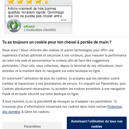
Tu as toujours un cookie pour ton cheval à portée de main ?
Nous aussi ! Nous utilisons des cookies et autres technologies pour offrir une
Boutique climatiquement
expérience d'achat optimale et sécurisée à nos visiteurs, pour mesurer la performance
neutre
de notre site web et personnaliser le contenu afin de faire des suggestions
pertinentes ! Pour cela, nous collectons, depuis le terminal de nos utilisateurs, leurs
Livraison par
données et la manière dont ils naviguent sur notre boutique en ligne.
En autorisant l'utilisation de tous les cookies, tu acceptes que tes données soient
Paiement sécurisé
traitées et transmises à nos prestataires de servics. En cliquant sur Paramètres, puis
Cookies absolument nécessaires, tu acceptes les cookies essentiels à une navigation
fluide et en toute sécurité sur notre boutique en ligne.
À tout moment, tu as la possibilité de révoquer ou d'adapter ces paramètres. Tu
Mentions légales
trouveras plus d'informations concernant nos cookies dans notre section
Protection
des données
& Gérer les cookies.
Dernière actualisation le 09.08.2026 à 07:13
Autorisant l'utilisation de tous nos
Tous les prix s'entendent TVA incluse et
frais de port en sus
Paramètres
cookies