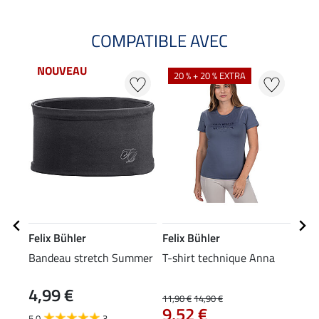
COMPATIBLE AVEC
NOUVEAU
20 % + 20 % EXTRA
20
Felix Bühler
Felix Bühler
Feli
Bandeau stretch Summer
T-shirt technique Anna
T-sh
4,99 €
11,90 €
14,90 €
11,90
9,52 €
9,5
5.0
3