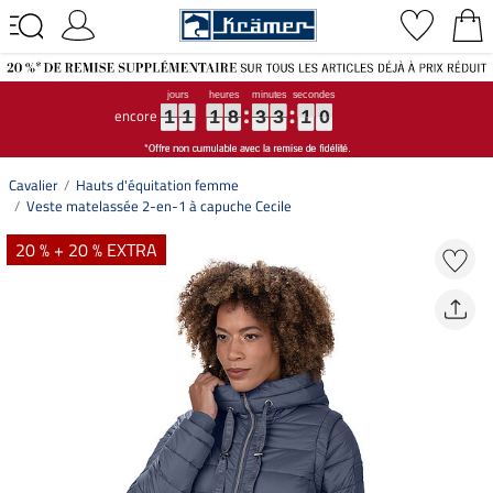
encore
1
1
1
1
1
1
1
1
1
8
8
8
3
3
3
3
3
3
0
0
0
9
9
9
1
1
1
8
3
3
0
9
Cavalier
Hauts d'équitation femme
Veste matelassée 2-en-1 à capuche Cecile
20 % + 20 % EXTRA