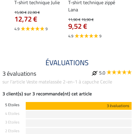
line
T-shirt technique Julie
T-shirt technique zippé
Polo 
Lana
15,90 €
22,90 €
15,90 
12,72 €
12,
11,90 €
19,90 €
9,52 €
4.9
9
4.7
4.9
9
ÉVALUATIONS
3 évaluations
5.0
sur l'article Veste matelassée 2-en-1 à capuche Cecile
3 client(s) sur 3 recommande(nt) cet article
5 Etoiles
3 évaluations
4 Etoiles
3 Etoiles
2 Etoiles