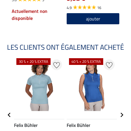
4.9
16
4.8
Actuellement non
disponible
ajouter
LES CLIENTS ONT ÉGALEMENT ACHETÉ
30 % + 20 % EXTRA
40 % + 20 % EXTRA
20 %
Felix Bühler
Felix Bühler
Felix