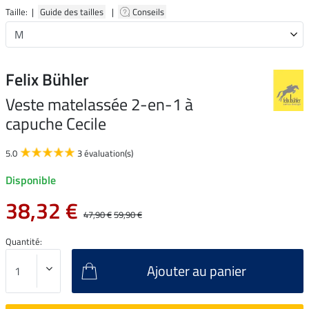
Taille: |
Guide des tailles
|
Conseils
Felix Bühler
Veste matelassée 2-en-1 à
capuche Cecile
5.0
3 évaluation(s)
Disponible
38,32 €
47,90 €
59,90 €
Quantité:
Ajouter au panier