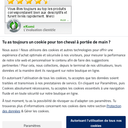
Tu as toujours un cookie pour ton cheval à portée de main ?
Nous aussi ! Nous utilisons des cookies et autres technologies pour offrir une
Boutique climatiquement
expérience d'achat optimale et sécurisée à nos visiteurs, pour mesurer la performance
neutre
de notre site web et personnaliser le contenu afin de faire des suggestions
pertinentes ! Pour cela, nous collectons, depuis le terminal de nos utilisateurs, leurs
Livraison par
données et la manière dont ils naviguent sur notre boutique en ligne.
En autorisant l'utilisation de tous les cookies, tu acceptes que tes données soient
Paiement sécurisé
traitées et transmises à nos prestataires de servics. En cliquant sur Paramètres, puis
Cookies absolument nécessaires, tu acceptes les cookies essentiels à une navigation
fluide et en toute sécurité sur notre boutique en ligne.
À tout moment, tu as la possibilité de révoquer ou d'adapter ces paramètres. Tu
Mentions légales
trouveras plus d'informations concernant nos cookies dans notre section
Protection
des données
& Gérer les cookies.
Dernière actualisation le 06.08.2026 à 03:11
Autorisant l'utilisation de tous nos
Tous les prix s'entendent TVA incluse et
frais de port en sus
Paramètres
cookies