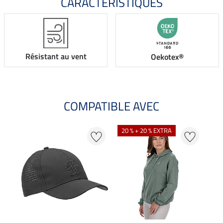
CARACTÉRISTIQUES
Résistant au vent
Oekotex®
COMPATIBLE AVEC
NO
20 % + 20 % EXTRA