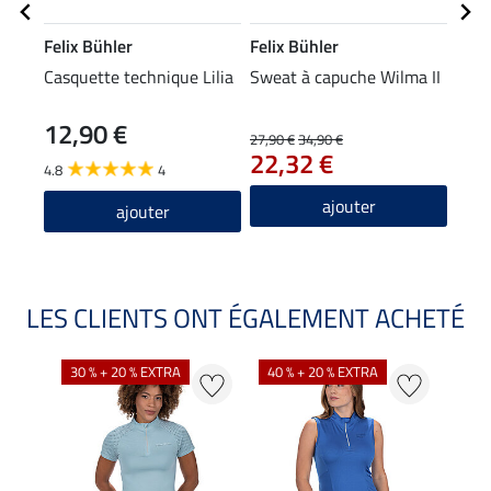
Felix Bühler
Felix Bühler
STE
Casquette technique Lilia
Sweat à capuche Wilma II
Chau
Glit
12,90 €
6,9
27,90 €
34,90 €
22,32 €
4.8
4
4.5
ajouter
ajouter
LES CLIENTS ONT ÉGALEMENT ACHETÉ
30 % + 20 % EXTRA
40 % + 20 % EXTRA
20 %