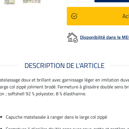
Ac
Disponibilité dans le 
DESCRIPTION DE L'ARTICLE
telassage doux et brillant avec garnissage léger en imitation duve
arge col zippé joliment brodé. Fermeture à glissière double sens 
on ; softshell 92 % polyester, 8 % élasthanne.
Capuche matelassée à ranger dans le large col zippé
Fermeture à glissière double sens avec sous-patte et protège