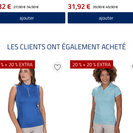
32 €
31,92 €
27,90 €
34,90 €
39,90 €
49,90 €
ajouter
ajouter
LES CLIENTS ONT ÉGALEMENT ACHETÉ
 % + 20 % EXTRA
20 % + 20 % EXTRA