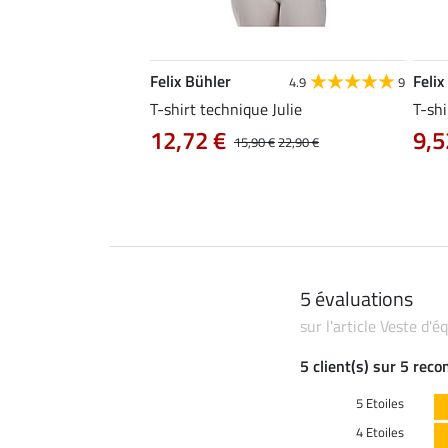
Felix Bühler
Felix
4.8
25
4.9
9
e Tessa
T-shirt technique Julie
T-shi
12,72 €
9,5
14,90 €
15,90 €
22,90 €
5 évaluations
sur l'article Veste d'
5 client(s) sur 5 rec
5 Etoiles
4 Etoiles