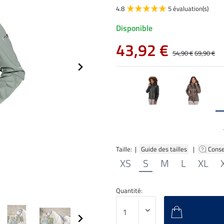
4.8
5 évaluation(s)
Disponible
43,92 €
54,90 €
69,90 €
Taille: |
Guide des tailles
|
Conse
XS
S
M
L
XL
Quantité: