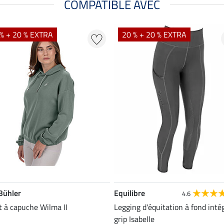
COMPATIBLE AVEC
% + 20 % EXTRA
20 % + 20 % EXTRA
 Bühler
Equilibre
4.6
 à capuche Wilma II
Legging d'équitation à fond inté
grip Isabelle