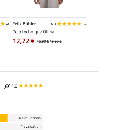
Felix Bühler
STONEDEEK
48
4.8
34
4
Polo technique Olivia
Débardeur femme Te
12,72 €
9,52 €
15,90 €
19,90 €
11,90 €
14,9
4.8
4 évaluations
1 évaluation