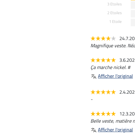
3 Etoiles
2 Etoiles
1 Etoile
24.7.2
Magnifique veste. Néa
3.6.20
Ça marche nickel. #
Afficher l'original
2.4.20
-
12.3.2
Belle veste, matière n
Afficher l'original