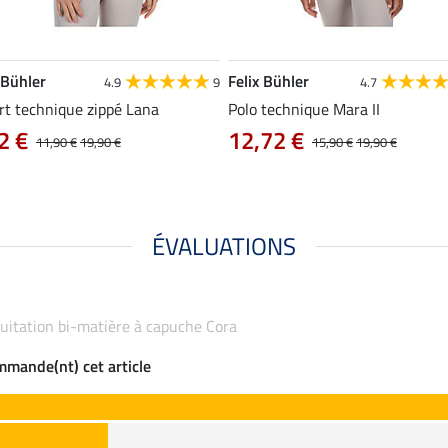
 Bühler
Felix Bühler
4.9
9
4.7
rt technique zippé Lana
Polo technique Mara II
2 €
12,72 €
11,90 €
19,90 €
15,90 €
19,90 €
ÉVALUATIONS
équitation bi-matière à capuche Cora
ommande(nt) cet article