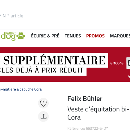
ÉCURIE & PRÉ
TENUES
PROMOS
MARQUE
encore
bi-matière à capuche Cora
Felix Bühler
Veste d'équitation bi
Cora
Référence: 653722-S-DY