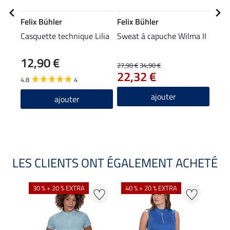
Felix Bühler
Felix Bühler
Equi
Casquette technique Lilia
Sweat à capuche Wilma II
Legg
fond 
12,90 €
27,90 €
34,90 €
39,90
22,32 €
31
4.8
4
4.6
ajouter
ajouter
LES CLIENTS ONT ÉGALEMENT ACHETÉ
30 % + 20 % EXTRA
40 % + 20 % EXTRA
20 %