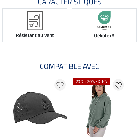
CARACTÉRISTIQUES
Résistant au vent
Oekotex®
COMPATIBLE AVEC
20 % + 20 % EXTRA
20