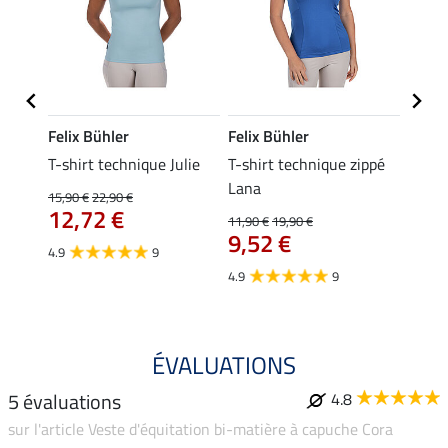
Felix Bühler
Felix Bühler
Felix
essa
T-shirt technique Julie
T-shirt technique zippé
Polo 
Lana
15,90 €
22,90 €
15,90 
12,72 €
12,
11,90 €
19,90 €
9,52 €
4.9
9
4.7
4.9
9
ÉVALUATIONS
5 évaluations
4.8
sur l'article Veste d'équitation bi-matière à capuche Cora