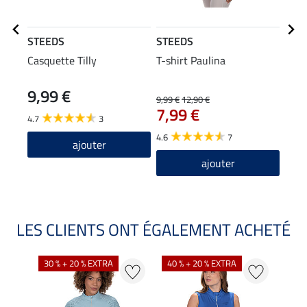
STEEDS
STEEDS
STE
Casquette Tilly
T-shirt Paulina
T-sh
manc
9,99 €
9,99 €
12,90 €
15,90
7,99 €
12
4.7
3
4.6
7
4.9
ajouter
ajouter
LES CLIENTS ONT ÉGALEMENT ACHETÉ
30 % + 20 % EXTRA
40 % + 20 % EXTRA
20 %