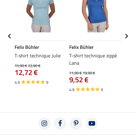
Felix Bühler
Felix Bühler
Felix
essa
T-shirt technique Julie
T-shirt technique zippé
Polo 
Lana
15,90 €
22,90 €
15,90 
12,72 €
12,
11,90 €
19,90 €
9,52 €
4.9
9
4.7
4.9
9