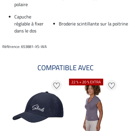
polaire
Capuche
réglable à fixer
Broderie scintillante sur la poitrine
dans le dos
Référence: 653881-XS-WA
COMPATIBLE AVEC
22 % + 20 % EXTRA
20