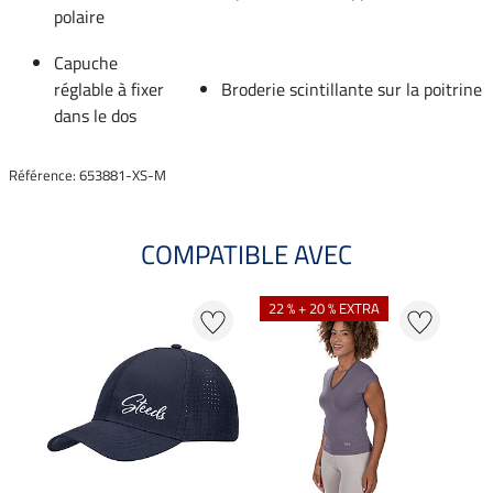
polaire
Capuche
réglable à fixer
Broderie scintillante sur la poitrine
dans le dos
Référence: 653881-XS-M
COMPATIBLE AVEC
22 % + 20 % EXTRA
20