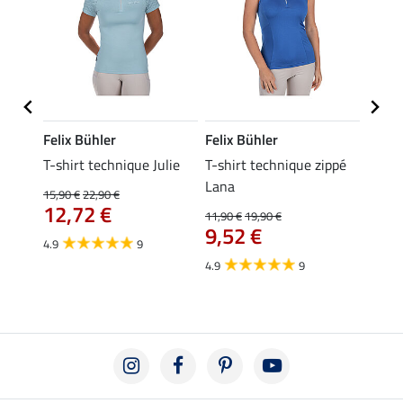
Felix Bühler
Felix Bühler
Felix
essa
T-shirt technique Julie
T-shirt technique zippé
Polo 
Lana
15,90 €
22,90 €
15,90 
12,72 €
12,
11,90 €
19,90 €
9,52 €
4.9
9
4.7
4.9
9