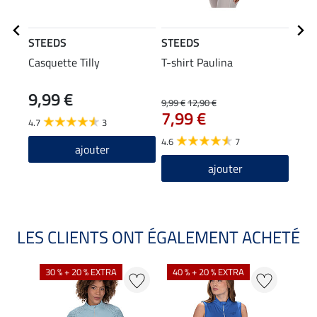
STEEDS
STEEDS
STE
Casquette Tilly
T-shirt Paulina
T-sh
manc
9,99 €
9,99 €
12,90 €
15,90
7,99 €
12
4.7
3
4.6
7
4.9
ajouter
ajouter
LES CLIENTS ONT ÉGALEMENT ACHETÉ
30 % + 20 % EXTRA
40 % + 20 % EXTRA
20 %