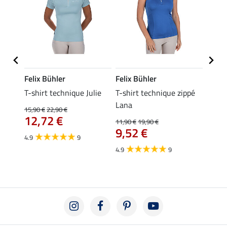
Felix Bühler
Felix Bühler
Felix
essa
T-shirt technique Julie
T-shirt technique zippé
Polo 
Lana
15,90 €
22,90 €
15,90 
12,72 €
12,
11,90 €
19,90 €
9,52 €
4.9
9
4.7
4.9
9