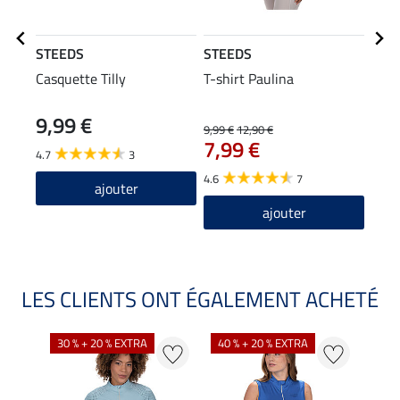
STEEDS
STEEDS
STE
Casquette Tilly
T-shirt Paulina
T-sh
manc
9,99 €
9,99 €
12,90 €
15,90
7,99 €
12
4.7
3
4.6
7
4.9
ajouter
ajouter
LES CLIENTS ONT ÉGALEMENT ACHETÉ
30 % + 20 % EXTRA
40 % + 20 % EXTRA
20 %