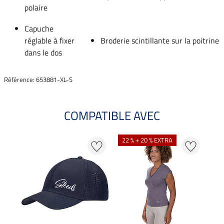
polaire
Capuche
réglable à fixer
Broderie scintillante sur la poitrine
dans le dos
Référence: 653881-XL-S
COMPATIBLE AVEC
22 % + 20 % EXTRA
20