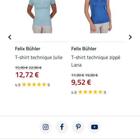
Felix Bühler
Felix Bühler
Felix
ia
T-shirt technique Julie
T-shirt technique zippé
Polo 
Lana
15,90 €
22,90 €
15,90 
12,72 €
12,
11,90 €
19,90 €
9,52 €
4.9
9
4.7
4.9
9