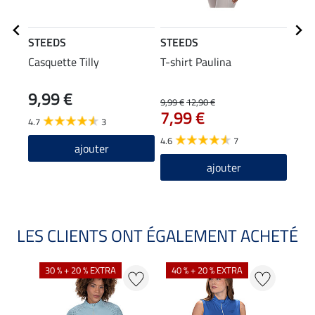
STEEDS
STEEDS
STE
Casquette Tilly
T-shirt Paulina
T-sh
manc
9,99 €
9,99 €
12,90 €
15,90
7,99 €
12
4.7
3
4.6
7
4.9
ajouter
ajouter
LES CLIENTS ONT ÉGALEMENT ACHETÉ
30 % + 20 % EXTRA
40 % + 20 % EXTRA
20 %