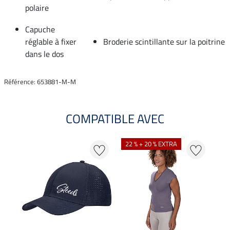
polaire
Capuche
réglable à fixer
Broderie scintillante sur la poitrine
dans le dos
Référence: 653881-M-M
COMPATIBLE AVEC
22 % + 20 % EXTRA
20