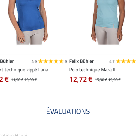
 Bühler
Felix Bühler
4.9
9
4.7
rt technique zippé Lana
Polo technique Mara II
2 €
12,72 €
11,90 €
19,90 €
15,90 €
19,90 €
ÉVALUATIONS
-matière Hanni