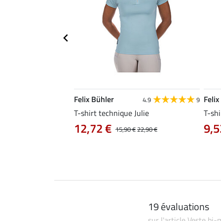
Felix Bühler
Felix
4.8
25
4.9
9
e Tessa
T-shirt technique Julie
T-shi
12,72 €
9,5
14,90 €
15,90 €
22,90 €
19 évaluations
sur l'article Veste bi