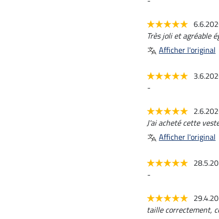
-
6.6.20
Très joli et agréable 
Afficher l'original
3.6.20
-
2.6.20
J'ai acheté cette vest
Afficher l'original
28.5.2
-
29.4.2
taille correctement, c