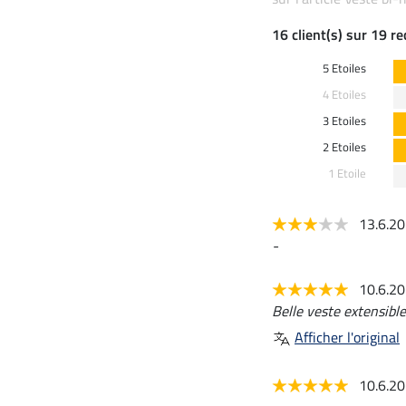
16 client(s) sur 19 r
5 Etoiles
4 Etoiles
3 Etoiles
2 Etoiles
1 Etoile
13.6.2
-
10.6.2
Belle veste extensible
Afficher l'original
10.6.2