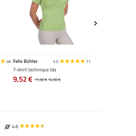
Felix Bühler
STONEDEEK
48
5.0
11
4
T-shirt technique Ida
Débardeur femme Te
9,52 €
9,52 €
11,90 €
14,90 €
11,90 €
14,9
4.6