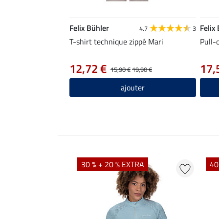
Felix Bühler
Felix
4.7
3
T-shirt technique zippé Mari
Pull-
12,72 €
17,
15,90 €
19,90 €
ajouter
EXTRA
30 % + 20 % EXTRA
40