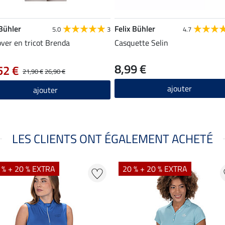
 Bühler
Felix Bühler
5.0
3
4.7
over en tricot Brenda
Casquette Selin
8,99 €
52 €
21,90 €
26,90 €
ajouter
ajouter
LES CLIENTS ONT ÉGALEMENT ACHETÉ
 % + 20 % EXTRA
20 % + 20 % EXTRA