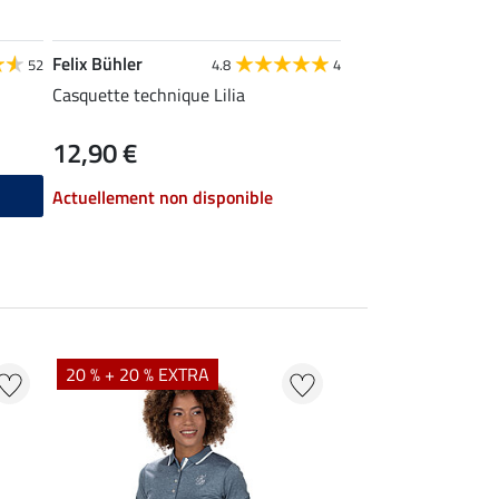
Felix Bühler
Felix Bühler
52
4.8
4
Casquette technique Lilia
Écharpe d'été Fine L
12,90 €
12,90 €
ajou
Actuellement non disponible
20 % + 20 % EXTRA
20 % + 20 % EXTR