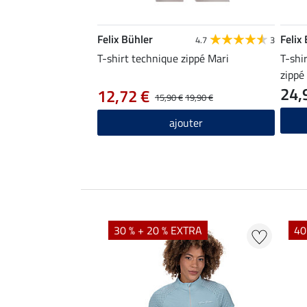
Felix Bühler
Felix
4.7
3
T-shirt technique zippé Mari
T-shi
zippé
24,
12,72 €
15,90 €
19,90 €
ajouter
EXTRA
30 % + 20 % EXTRA
40