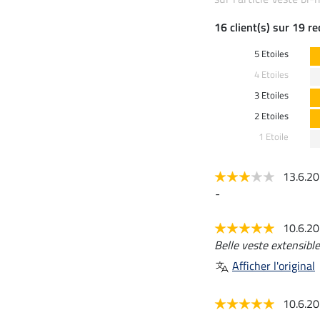
16 client(s) sur 19 r
5 Etoiles
4 Etoiles
3 Etoiles
2 Etoiles
1 Etoile
13.6.2
-
10.6.2
Belle veste extensible
Afficher l'original
10.6.2