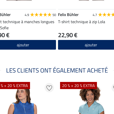
 Bühler
Felix Bühler
4.9
50
4.7
rt technique à manches longues
T-shirt technique à zip Lola
 Sofie
90 €
22,90 €
ajouter
ajouter
LES CLIENTS ONT ÉGALEMENT ACHETÉ
 % + 20 % EXTRA
20 % + 20 % EXTRA