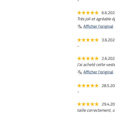
-
6.6.20
Très joli et agréable 
Afficher l'original
3.6.20
-
2.6.20
J'ai acheté cette vest
Afficher l'original
28.5.2
-
29.4.2
taille correctement, c