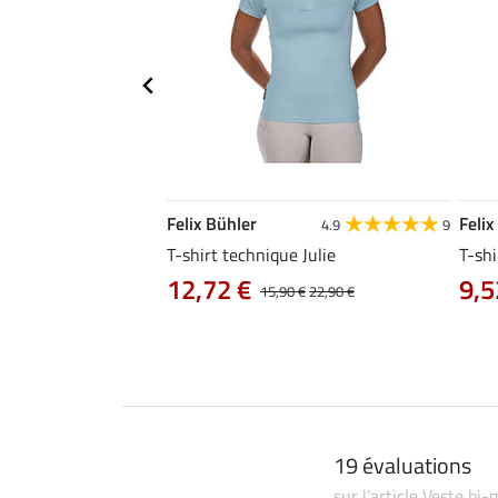
Felix Bühler
Felix
4.8
25
4.9
9
e Tessa
T-shirt technique Julie
T-shi
12,72 €
9,5
14,90 €
15,90 €
22,90 €
19 évaluations
sur l'article Veste bi