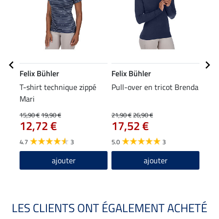
Felix Bühler
Felix Bühler
Feli
T-shirt technique zippé
Pull-over en tricot Brenda
Band
Mari
4,9
15,90 €
19,90 €
21,90 €
26,90 €
12,72 €
17,52 €
5.0
4.7
3
5.0
3
ajouter
ajouter
LES CLIENTS ONT ÉGALEMENT ACHETÉ