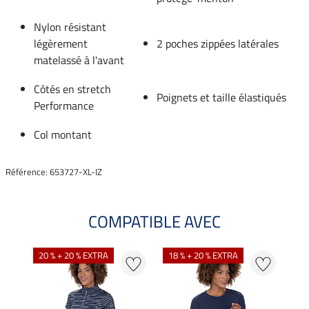
Nylon résistant
légèrement
2 poches zippées latérales
matelassé à l'avant
Côtés en stretch
Poignets et taille élastiqués
Performance
Col montant
Référence: 653727-XL-IZ
COMPATIBLE AVEC
NO
20 % + 20 % EXTRA
18 % + 20 % EXTRA