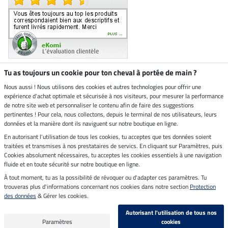
Tu as toujours un cookie pour ton cheval à portée de main ?
Nous aussi ! Nous utilisons des cookies et autres technologies pour offrir une
Boutique climatiquement
expérience d'achat optimale et sécurisée à nos visiteurs, pour mesurer la performance
neutre
de notre site web et personnaliser le contenu afin de faire des suggestions
pertinentes ! Pour cela, nous collectons, depuis le terminal de nos utilisateurs, leurs
Livraison par
données et la manière dont ils naviguent sur notre boutique en ligne.
En autorisant l'utilisation de tous les cookies, tu acceptes que tes données soient
Paiement sécurisé
traitées et transmises à nos prestataires de servics. En cliquant sur Paramètres, puis
Cookies absolument nécessaires, tu acceptes les cookies essentiels à une navigation
fluide et en toute sécurité sur notre boutique en ligne.
À tout moment, tu as la possibilité de révoquer ou d'adapter ces paramètres. Tu
Mentions légales
trouveras plus d'informations concernant nos cookies dans notre section
Protection
des données
& Gérer les cookies.
Dernière actualisation le 06.08.2026 à 07:11
Autorisant l'utilisation de tous nos
Tous les prix s'entendent TVA incluse et
frais de port en sus
Paramètres
cookies