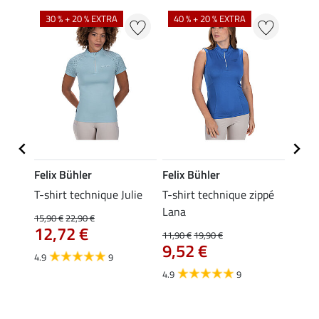
30 % + 20 % EXTRA
40 % + 20 % EXTRA
20 %
Felix Bühler
Felix Bühler
Felix
essa
T-shirt technique Julie
T-shirt technique zippé
Polo 
Lana
15,90 €
22,90 €
15,90 
12,72 €
12,
11,90 €
19,90 €
9,52 €
4.9
9
4.7
4.9
9