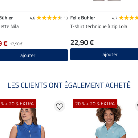
 Bühler
Felix Bühler
4.6
13
4.7
ette Nila
T-shirt technique à zip Lola
22,90 €
9 €
12,90 €
ajouter
ajouter
LES CLIENTS ONT ÉGALEMENT ACHETÉ
 % + 20 % EXTRA
20 % + 20 % EXTRA