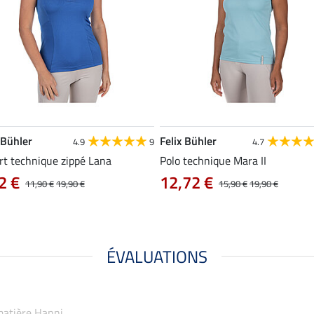
 Bühler
Felix Bühler
4.9
9
4.7
rt technique zippé Lana
Polo technique Mara II
2 €
12,72 €
11,90 €
19,90 €
15,90 €
19,90 €
ÉVALUATIONS
-matière Hanni