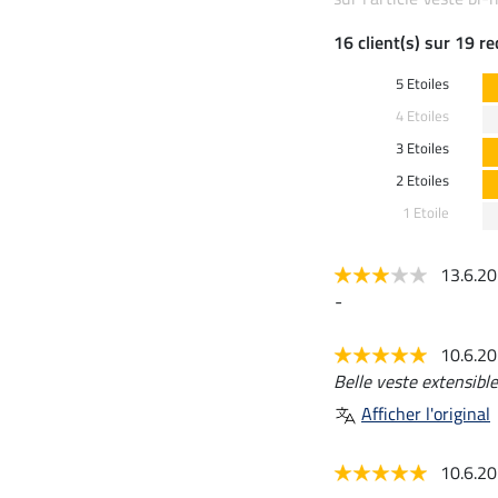
16 client(s) sur 19 r
5 Etoiles
4 Etoiles
3 Etoiles
2 Etoiles
1 Etoile
13.6.2
-
10.6.2
Belle veste extensible
Afficher l'original
10.6.2