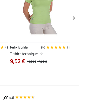
Felix Bühler
STONEDEEK
48
5.0
11
4
T-shirt technique Ida
Débardeur femme Te
9,52 €
9,52 €
11,90 €
14,90 €
11,90 €
14,9
4.6