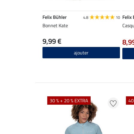
Felix Bühler
Felix
4.8
10
Bonnet Kate
Casqu
9,99 €
8,9
ajouter
EXTRA
30 % + 20 % EXTRA
40