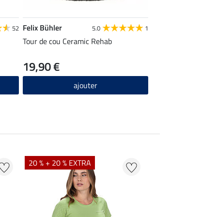
Felix Bühler
Felix Bühler
52
5.0
1
Tour de cou Ceramic Rehab
Pull-over Holly
19,90 €
19,12 €
23,90 €
2
ajouter
ajou
20 % + 20 % EXTRA
20 % + 20 % EXTR