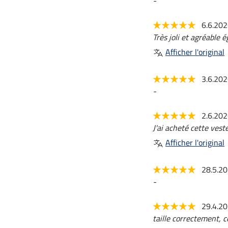
-
6.6.20
Très joli et agréable 
Afficher l'original
3.6.20
-
2.6.20
J'ai acheté cette vest
Afficher l'original
28.5.2
-
29.4.2
taille correctement, c