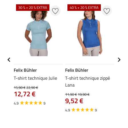
30 % + 20 % EXTRA
40 % + 20 % EXTRA
20 %
Felix Bühler
Felix Bühler
Felix
ia
T-shirt technique Julie
T-shirt technique zippé
Polo 
Lana
15,90 €
22,90 €
15,90 
12,72 €
12,
11,90 €
19,90 €
9,52 €
4.9
9
4.7
4.9
9