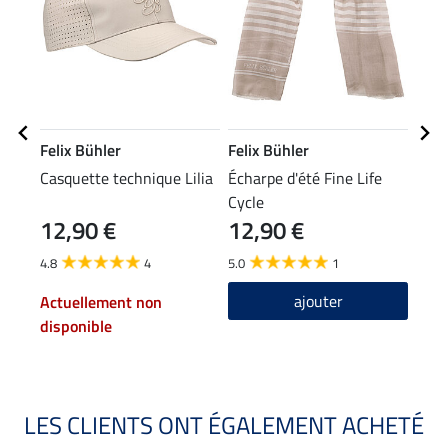
Felix Bühler
Felix Bühler
Feli
Casquette technique Lilia
Écharpe d'été Fine Life
T-sh
Cycle
Mari
12,90 €
12,90 €
15,90
12
4.8
4
5.0
1
4.7
ajouter
Actuellement non
disponible
LES CLIENTS ONT ÉGALEMENT ACHETÉ