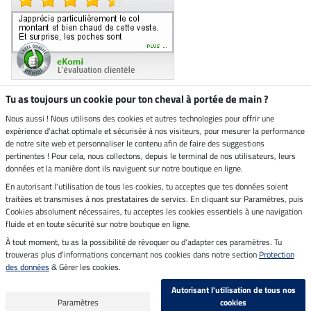
Tu as toujours un cookie pour ton cheval à portée de main ?
Nous aussi ! Nous utilisons des cookies et autres technologies pour offrir une
Boutique climatiquement
expérience d'achat optimale et sécurisée à nos visiteurs, pour mesurer la performance
neutre
de notre site web et personnaliser le contenu afin de faire des suggestions
pertinentes ! Pour cela, nous collectons, depuis le terminal de nos utilisateurs, leurs
Livraison par
données et la manière dont ils naviguent sur notre boutique en ligne.
En autorisant l'utilisation de tous les cookies, tu acceptes que tes données soient
Paiement sécurisé
traitées et transmises à nos prestataires de servics. En cliquant sur Paramètres, puis
Cookies absolument nécessaires, tu acceptes les cookies essentiels à une navigation
fluide et en toute sécurité sur notre boutique en ligne.
À tout moment, tu as la possibilité de révoquer ou d'adapter ces paramètres. Tu
Mentions légales
trouveras plus d'informations concernant nos cookies dans notre section
Protection
des données
& Gérer les cookies.
Dernière actualisation le 09.08.2026 à 14:26
Autorisant l'utilisation de tous nos
Tous les prix s'entendent TVA incluse et
frais de port en sus
Paramètres
cookies