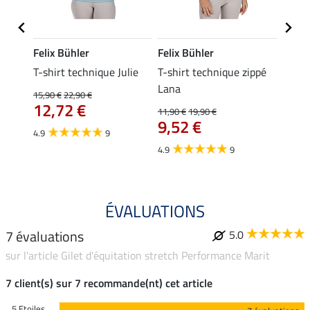
Felix Bühler
Felix Bühler
Felix
ia
T-shirt technique Julie
T-shirt technique zippé
Polo 
Lana
15,90 €
22,90 €
15,90 
12,72 €
12,
11,90 €
19,90 €
9,52 €
4.9
9
4.7
4.9
9
ÉVALUATIONS
7 évaluations
5.0
sur l'article Gilet d'équitation stretch Performance Marit
7 client(s) sur 7 recommande(nt) cet article
5 Etoiles