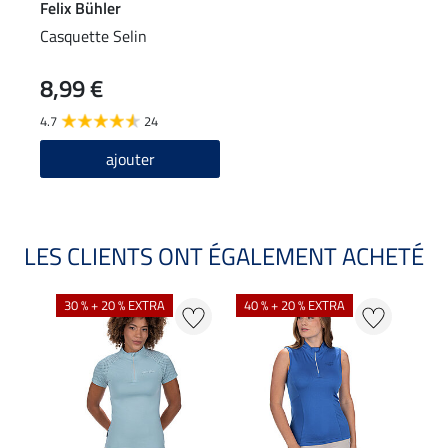
Felix Bühler
Casquette Selin
8,99 €
4.7
24
ajouter
LES CLIENTS ONT ÉGALEMENT ACHETÉ
30 % + 20 % EXTRA
40 % + 20 % EXTRA
20 %