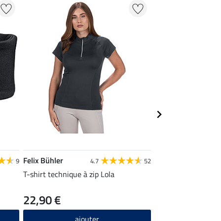
Felix Bühler
Felix Bühler
9
4.7
52
T-shirt technique à zip Lola
T-shirt technique 
zippé Sofie
22,90 €
24,90 €
ajouter
ajou