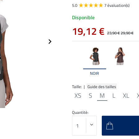
5.0
7 évaluation(s)
Disponible
19,12 €
23,90 €
29,90 €
NOIR
Taille: |
Guide des tailles
XS
S
M
L
XL
Quantité: