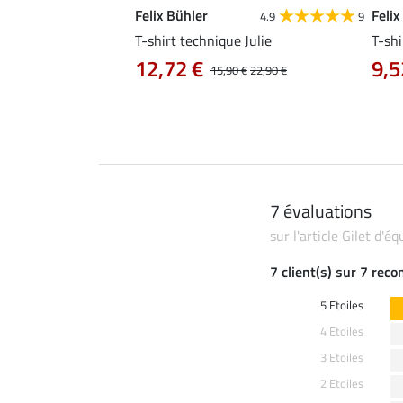
Felix Bühler
Felix
4.8
25
4.9
9
e Tessa
T-shirt technique Julie
T-shi
12,72 €
9,5
14,90 €
15,90 €
22,90 €
7 évaluations
sur l'article Gilet d'
7 client(s) sur 7 rec
5 Etoiles
4 Etoiles
3 Etoiles
2 Etoiles