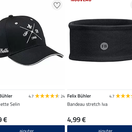
 Bühler
Felix Bühler
4.7
24
4.7
ette Selin
Bandeau stretch Iva
9 €
4,99 €
ajouter
ajouter