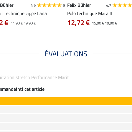
 Bühler
Felix Bühler
4.9
9
4.7
rt technique zippé Lana
Polo technique Mara II
2 €
12,72 €
11,90 €
19,90 €
15,90 €
19,90 €
ÉVALUATIONS
équitation stretch Performance Marit
ommande(nt) cet article