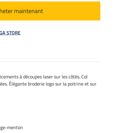
heter maintenant
MEGA STORE
ècements à découpes laser sur les côtés. Col
s. Élégante broderie logo sur la poitrine et sur
tège-menton