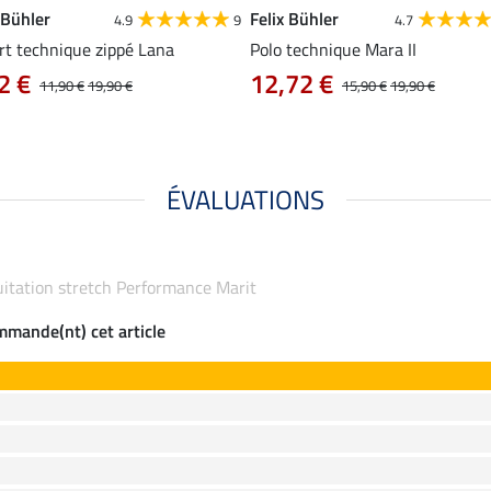
 Bühler
Felix Bühler
4.9
9
4.7
rt technique zippé Lana
Polo technique Mara II
2 €
12,72 €
11,90 €
19,90 €
15,90 €
19,90 €
ÉVALUATIONS
équitation stretch Performance Marit
ommande(nt) cet article