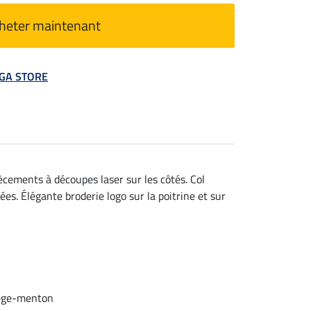
heter maintenant
MEGA STORE
ècements à découpes laser sur les côtés. Col
s. Élégante broderie logo sur la poitrine et sur
tège-menton