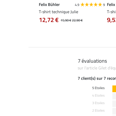
Felix Bühler
Felix
4.8
25
4.9
9
e Tessa
T-shirt technique Julie
T-shi
12,72 €
9,5
14,90 €
15,90 €
22,90 €
7 évaluations
sur l'article Gilet d'
7 client(s) sur 7 rec
5 Etoiles
4 Etoiles
3 Etoiles
2 Etoiles