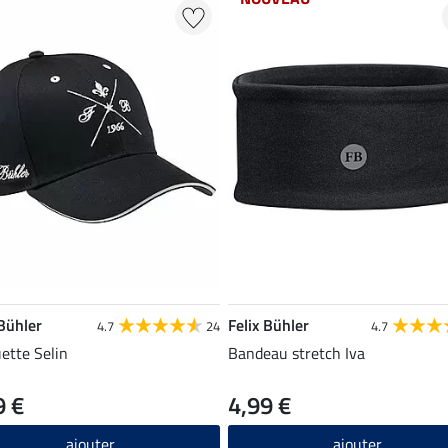
 Bühler
Felix Bühler
4.7
24
4.7
ette Selin
Bandeau stretch Iva
9 €
4,99 €
ajouter
ajouter