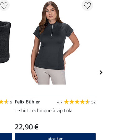
Felix Bühler
Felix Bühler
9
4.7
52
T-shirt technique à zip Lola
T-shirt technique 
zippé Sofie
22,90 €
24,90 €
ajouter
ajou