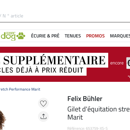
ÉCURIE & PRÉ
TENUES
PROMOS
MARQUE
encore
stretch Performance Marit
Felix Bühler
Gilet d'équitation st
Marit
Référence: 653759-XS-S