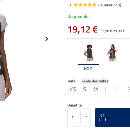
5.0
7 évaluation(s)
Disponible
19,12 €
23,90 €
29,90 €
NOIR
Taille: |
Guide des tailles
XS
S
M
L
XL
Quantité: