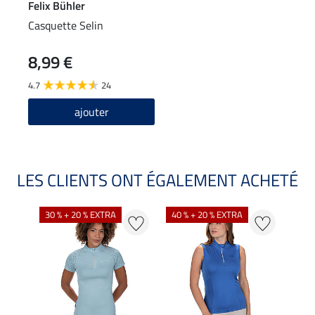
Felix Bühler
Casquette Selin
8,99 €
4.7
24
ajouter
LES CLIENTS ONT ÉGALEMENT ACHETÉ
30 % + 20 % EXTRA
40 % + 20 % EXTRA
20 %