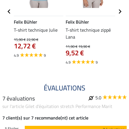
Felix Bühler
Felix Bühler
Felix
ia
T-shirt technique Julie
T-shirt technique zippé
Polo 
Lana
15,90 €
22,90 €
15,90 
12,72 €
12,
11,90 €
19,90 €
9,52 €
4.9
9
4.7
4.9
9
ÉVALUATIONS
7 évaluations
5.0
sur l'article Gilet d'équitation stretch Performance Marit
7 client(s) sur 7 recommande(nt) cet article
5 Etoiles