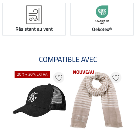
Résistant au vent
Oekotex®
COMPATIBLE AVEC
NOUVEAU
20 % + 20 % EXTRA
21