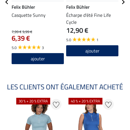
Felix Bühler
Felix Bühler
Feli
Casquette Sunny
Écharpe d'été Fine Life
T-sh
Cycle
Clea
12,90 €
7,99 €
9,99 €
17,90
6,39 €
14
5.0
1
5.0
3
5.0
ajouter
ajouter
LES CLIENTS ONT ÉGALEMENT ACHETÉ
30 % + 20 % EXTRA
40 % + 20 % EXTRA
20 %