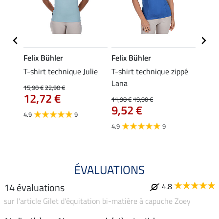
Felix Bühler
Felix Bühler
Felix
da
T-shirt technique Julie
T-shirt technique zippé
Polo 
Lana
15,90 €
22,90 €
15,90 
12,72 €
12,
11,90 €
19,90 €
9,52 €
4.9
9
4.7
4.9
9
ÉVALUATIONS
14 évaluations
4.8
sur l'article Gilet d'équitation bi-matière à capuche Zoey