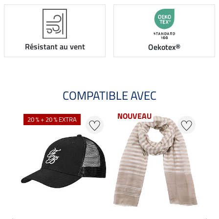
Résistant au vent
Oekotex®
COMPATIBLE AVEC
NOUVEAU
20 % + 20 % EXTRA
21