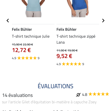
Felix Bühler
Felix Bühler
Felix
ia
T-shirt technique Julie
T-shirt technique zippé
Polo 
Lana
15,90 €
22,90 €
15,90 
12,72 €
12,
11,90 €
19,90 €
9,52 €
4.9
9
4.7
4.9
9
ÉVALUATIONS
14 évaluations
4.8
sur l'article Gilet d'équitation bi-matière à capuche Zoey