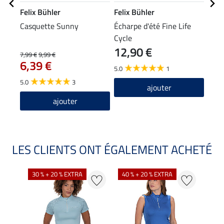
Felix Bühler
Felix Bühler
Feli
Casquette Sunny
Écharpe d'été Fine Life
T-sh
Cycle
Clea
12,90 €
7,99 €
9,99 €
17,90
6,39 €
14
5.0
1
5.0
3
5.0
ajouter
ajouter
LES CLIENTS ONT ÉGALEMENT ACHETÉ
30 % + 20 % EXTRA
40 % + 20 % EXTRA
20 %