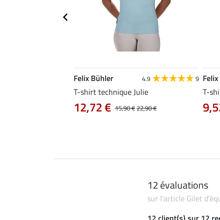
Felix Bühler
Felix
4.8
25
4.9
9
e Tessa
T-shirt technique Julie
T-shi
12,72 €
9,5
14,90 €
15,90 €
22,90 €
12 évaluations
sur l'article Gilet d'
12 client(s) sur 12 r