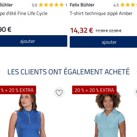
 Bühler
Felix Bühler
5.0
1
4.5
pe d'été Fine Life Cycle
T-shirt technique zippé Amber
90 €
14,32 €
17,90 €
22,90 €
ajouter
ajouter
LES CLIENTS ONT ÉGALEMENT ACHETÉ
 % + 20 % EXTRA
20 % + 20 % EXTRA