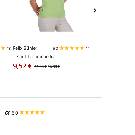
Felix Bühler
STONEDEEK
48
5.0
11
4
T-shirt technique Ida
Débardeur femme Te
9,52 €
9,52 €
11,90 €
14,90 €
11,90 €
14,9
5.0