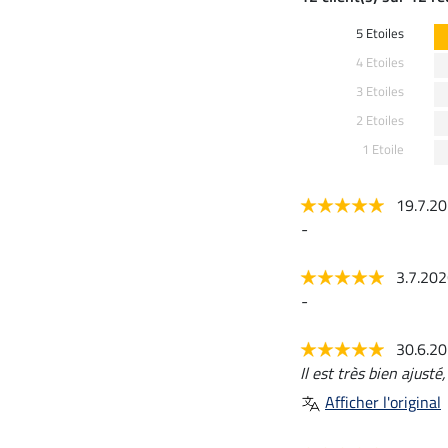
5 Etoiles
4 Etoiles
3 Etoiles
2 Etoiles
1 Etoile
19.7.2
-
3.7.20
-
30.6.2
Il est très bien ajust
Afficher l'original