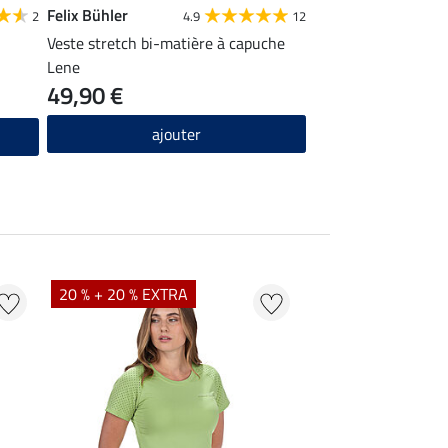
Felix Bühler
Equilibre
2
4.9
12
Veste stretch bi-matière à capuche
Legging d'équitatio
Lene
49,90 €
44,90 €
ajouter
ajou
20 % + 20 % EXTRA
20 % + 20 % EXTR