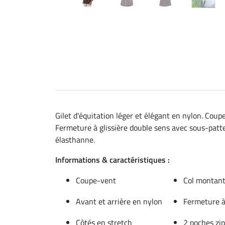
Gilet d'équitation léger et élégant en nylon. Co
Fermeture à glissière double sens avec sous-patte.
élasthanne.
Informations & caractéristiques :
Coupe-vent
Col montan
Avant et arrière en nylon
Fermeture à
Côtés en stretch
2 poches zip