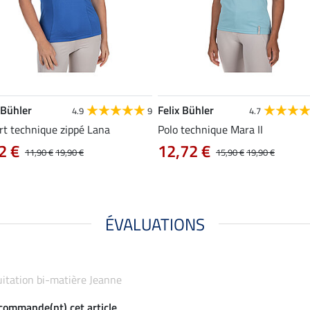
 Bühler
Felix Bühler
4.9
9
4.7
rt technique zippé Lana
Polo technique Mara II
2 €
12,72 €
11,90 €
19,90 €
15,90 €
19,90 €
ÉVALUATIONS
équitation bi-matière Jeanne
ecommande(nt) cet article