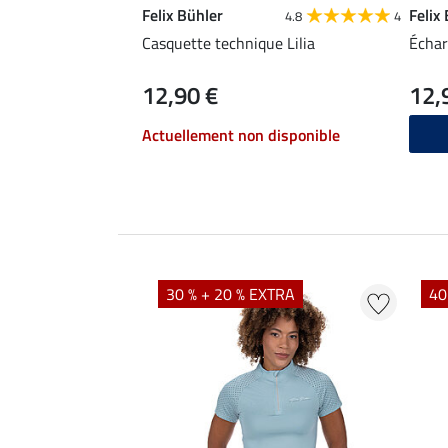
Felix Bühler
Felix
4.8
4
Casquette technique Lilia
Échar
12,90 €
12,
Actuellement non disponible
EXTRA
30 % + 20 % EXTRA
40