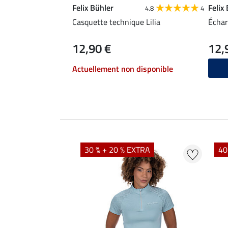
Felix Bühler
Felix
4.8
4
Casquette technique Lilia
Échar
12,90 €
12,
Actuellement non disponible
EXTRA
30 % + 20 % EXTRA
40