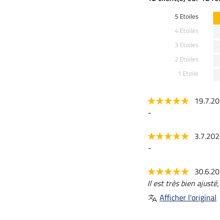
5 Etoiles
4 Etoiles
3 Etoiles
2 Etoiles
1 Etoile
19.7.2
-
3.7.20
-
30.6.2
Il est très bien ajust
Afficher l'original