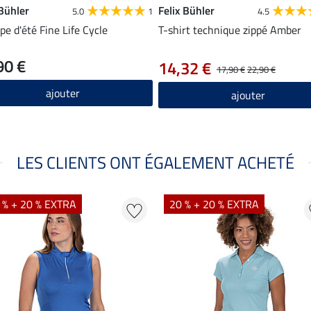
 Bühler
Felix Bühler
5.0
1
4.5
pe d'été Fine Life Cycle
T-shirt technique zippé Amber
90 €
14,32 €
17,90 €
22,90 €
ajouter
ajouter
LES CLIENTS ONT ÉGALEMENT ACHETÉ
 % + 20 % EXTRA
20 % + 20 % EXTRA