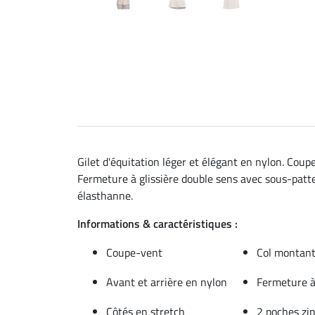
Gilet d'équitation léger et élégant en nylon. Co
Fermeture à glissière double sens avec sous-patte.
élasthanne.
Informations & caractéristiques :
Coupe-vent
Col montan
Avant et arrière en nylon
Fermeture à
Côtés en stretch
2 poches zip