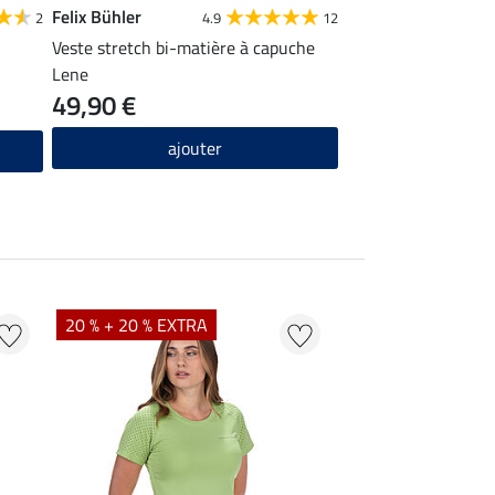
Felix Bühler
Equilibre
2
4.9
12
Veste stretch bi-matière à capuche
Legging d'équitatio
Lene
49,90 €
44,90 €
ajouter
ajou
20 % + 20 % EXTRA
20 % + 20 % EXTR