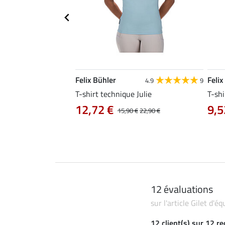
Felix Bühler
Felix
4.9
9
4.9
9
e Aline
T-shirt technique Julie
T-shi
12,72 €
9,5
0 €
19,90 €
15,90 €
22,90 €
12 évaluations
sur l'article Gilet d'
12 client(s) sur 12 r