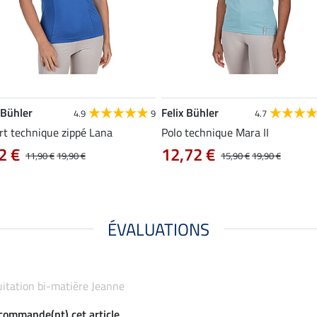
 Bühler
Felix Bühler
4.9
9
4.7
rt technique zippé Lana
Polo technique Mara II
2 €
12,72 €
11,90 €
19,90 €
15,90 €
19,90 €
ÉVALUATIONS
équitation bi-matière Jeanne
ecommande(nt) cet article