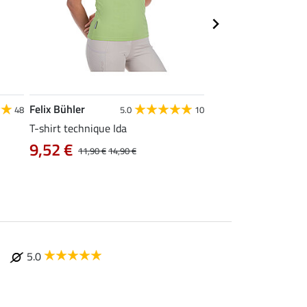
Felix Bühler
Felix Bühler
48
5.0
10
T-shirt technique Ida
T-shirt technique Al
9,52 €
12,72 €
11,90 €
14,90 €
15,90 €
19
5.0