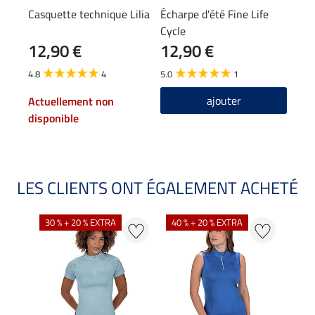
Casquette technique Lilia
Écharpe d'été Fine Life
T-sh
Cycle
Amb
12,90 €
12,90 €
17,90
14
4.8
4
5.0
1
4.5
ajouter
Actuellement non
disponible
LES CLIENTS ONT ÉGALEMENT ACHETÉ
30 % + 20 % EXTRA
40 % + 20 % EXTRA
20 %