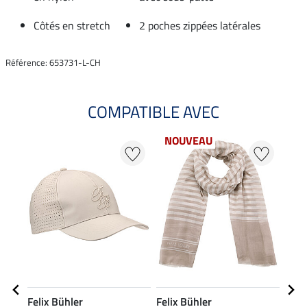
Côtés en stretch
2 poches zippées latérales
Référence: 653731-L-CH
COMPATIBLE AVEC
NOUVEAU
21
Felix Bühler
Felix Bühler
Feli