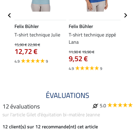
Felix Bühler
Felix Bühler
Felix
ia
T-shirt technique Julie
T-shirt technique zippé
Polo 
Lana
15,90 €
22,90 €
15,90 
12,72 €
12,
11,90 €
19,90 €
9,52 €
4.9
9
4.7
4.9
9
ÉVALUATIONS
12 évaluations
5.0
sur l'article Gilet d'équitation bi-matière Jeanne
12 client(s) sur 12 recommande(nt) cet article