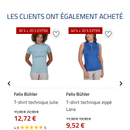
LES CLIENTS ONT ÉGALEMENT ACHETÉ
30 % + 20 % EXTRA
40 % + 20 % EXTRA
20 %
Felix Bühler
Felix Bühler
Felix
essa
T-shirt technique Julie
T-shirt technique zippé
Polo 
Lana
15,90 €
22,90 €
15,90 
12,72 €
12,
11,90 €
19,90 €
9,52 €
4.9
9
4.7