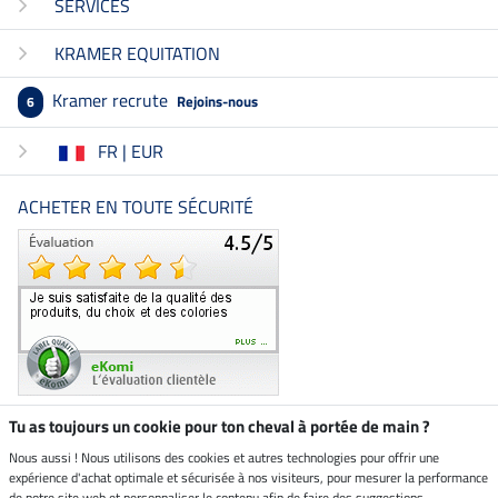
SERVICES
KRAMER EQUITATION
Kramer recrute
Rejoins-nous
6
FR | EUR
ACHETER EN TOUTE SÉCURITÉ
Tu as toujours un cookie pour ton cheval à portée de main ?
Nous aussi ! Nous utilisons des cookies et autres technologies pour offrir une
Boutique climatiquement
expérience d'achat optimale et sécurisée à nos visiteurs, pour mesurer la performance
neutre
de notre site web et personnaliser le contenu afin de faire des suggestions