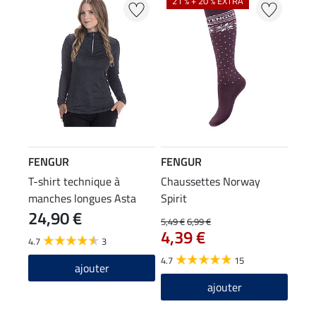
21 % + 20 % EXTRA
FENGUR
FENGUR
T-shirt technique à
Chaussettes Norway
manches longues Asta
Spirit
24,90 €
5,49 €
6,99 €
4,39 €
4.7
3
4.7
15
ajouter
ajouter