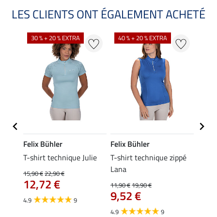
LES CLIENTS ONT ÉGALEMENT ACHETÉ
30 % + 20 % EXTRA
40 % + 20 % EXTRA
20 %
Felix Bühler
Felix Bühler
Felix
essa
T-shirt technique Julie
T-shirt technique zippé
Polo 
Lana
15,90 €
22,90 €
15,90 
12,72 €
12,
11,90 €
19,90 €
9,52 €
4.9
9
4.7
4.9
9