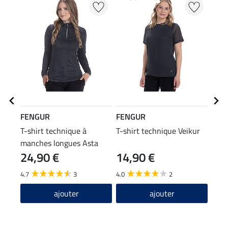
FENGUR
FENGUR
FEN
T-shirt technique à
T-shirt technique Veikur
Chau
manches longues Asta
Spiri
24,90 €
14,90 €
6,9
4.7
3
4.0
2
4.7
ajouter
ajouter