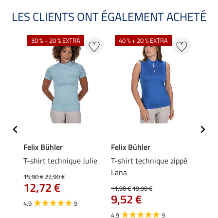
LES CLIENTS ONT ÉGALEMENT ACHETÉ
30 % + 20 % EXTRA
40 % + 20 % EXTRA
20 %
Felix Bühler
Felix Bühler
Felix
essa
T-shirt technique Julie
T-shirt technique zippé
Polo 
Lana
15,90 €
22,90 €
15,90 
12,72 €
12,
11,90 €
19,90 €
9,52 €
4.9
9
4.7
4.9
9