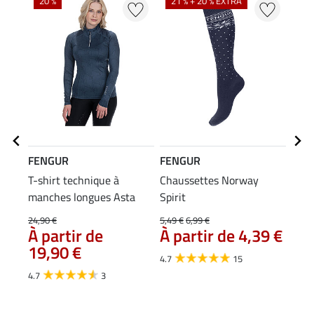
20 %
21 % + 20 % EXTRA
20
FENGUR
FENGUR
FEN
T-shirt technique à
Chaussettes Norway
T-sh
manches longues Asta
Spirit
24,90 €
5,49 €
6,99 €
11,90
À partir de
À partir de 4,39 €
À p
19,90 €
4.7
15
4.0
4.7
3