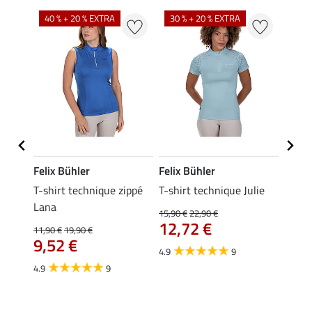
40 % + 20 % EXTRA
30 % + 20 % EXTRA
20 %
Felix Bühler
Felix Bühler
Felix
ia
T-shirt technique zippé
T-shirt technique Julie
Polo 
Lana
15,90 €
22,90 €
15,90 
12,72 €
12,
11,90 €
19,90 €
9,52 €
4.9
9
4.7
4.9
9