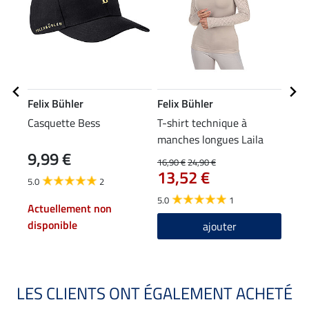
Felix Bühler
Felix Bühler
Feli
Casquette Bess
T-shirt technique à
Jean
manches longues Laila
tail
9,99 €
79
16,90 €
24,90 €
13,52 €
5.0
2
4.4
5.0
1
Actuellement non
disponible
ajouter
LES CLIENTS ONT ÉGALEMENT ACHETÉ