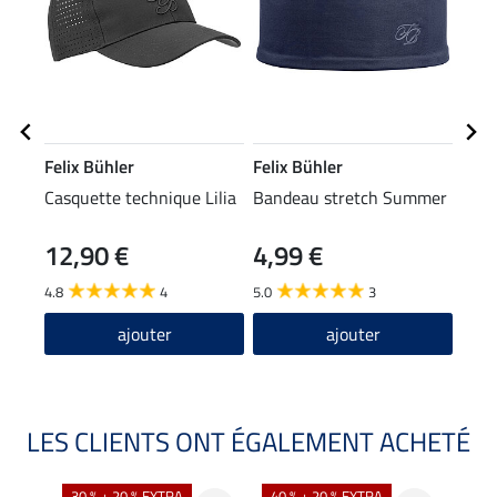
Felix Bühler
Felix Bühler
Feli
Casquette technique Lilia
Bandeau stretch Summer
Pant
hybr
12,90 €
4,99 €
59
Kath
4.8
4
5.0
3
4.8
ajouter
ajouter
LES CLIENTS ONT ÉGALEMENT ACHETÉ
30 % + 20 % EXTRA
40 % + 20 % EXTRA
20 %