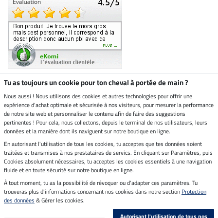
Tu as toujours un cookie pour ton cheval à portée de main ?
Nous aussi ! Nous utilisons des cookies et autres technologies pour offrir une
Boutique climatiquement
expérience d'achat optimale et sécurisée à nos visiteurs, pour mesurer la performance
neutre
de notre site web et personnaliser le contenu afin de faire des suggestions
pertinentes ! Pour cela, nous collectons, depuis le terminal de nos utilisateurs, leurs
Livraison par
données et la manière dont ils naviguent sur notre boutique en ligne.
En autorisant l'utilisation de tous les cookies, tu acceptes que tes données soient
Paiement sécurisé
traitées et transmises à nos prestataires de servics. En cliquant sur Paramètres, puis
Cookies absolument nécessaires, tu acceptes les cookies essentiels à une navigation
fluide et en toute sécurité sur notre boutique en ligne.
À tout moment, tu as la possibilité de révoquer ou d'adapter ces paramètres. Tu
Mentions légales
trouveras plus d'informations concernant nos cookies dans notre section
Protection
des données
& Gérer les cookies.
Dernière actualisation le 09.08.2026 à 14:26
Autorisant l'utilisation de tous nos