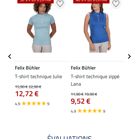
Felix Bühler
Felix Bühler
Felix
ia
T-shirt technique Julie
T-shirt technique zippé
Polo 
Lana
15,90 €
22,90 €
15,90 
12,72 €
12,
11,90 €
19,90 €
9,52 €
4.9
9
4.7
4.9
9
ÉVALUATIONS