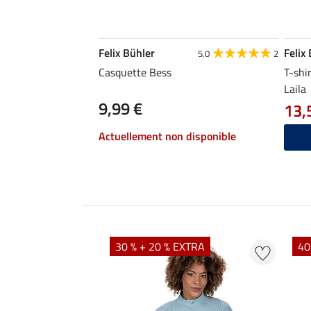
Felix Bühler
Felix
5.0
2
Casquette Bess
T-shi
Laila
9,99 €
13,
Actuellement non disponible
EXTRA
30 % + 20 % EXTRA
40