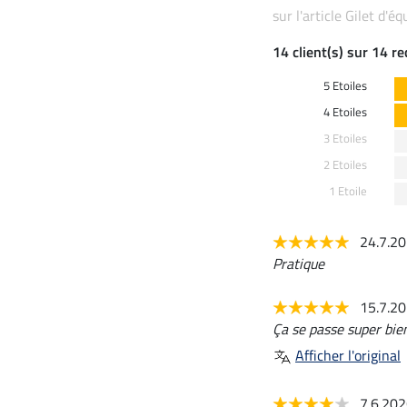
sur l'article Gilet d'é
14 client(s) sur 14 r
5 Etoiles
4 Etoiles
3 Etoiles
2 Etoiles
1 Etoile
24.7.2
Pratique
15.7.2
Ça se passe super bien
Afficher l'original
7.6.20