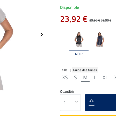
Disponible
23,92 €
29,90 €
39,90 €
NOIR
Taille: |
Guide des tailles
XS
S
M
L
XL
Quantité: