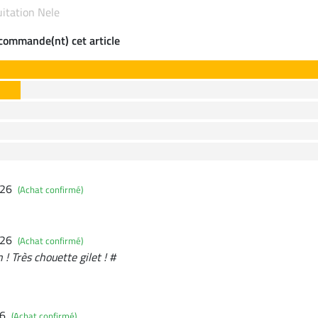
quitation Nele
ecommande(nt) cet article
026
(Achat confirmé)
026
(Achat confirmé)
 ! Très chouette gilet ! #
26
(Achat confirmé)