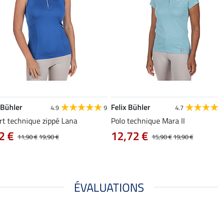
 Bühler
Felix Bühler
4.9
9
4.7
rt technique zippé Lana
Polo technique Mara II
2 €
12,72 €
11,90 €
19,90 €
15,90 €
19,90 €
ÉVALUATIONS