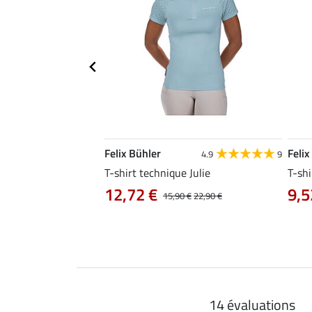
Felix Bühler
Felix
4.8
25
4.9
9
e Tessa
T-shirt technique Julie
T-shi
12,72 €
9,5
14,90 €
15,90 €
22,90 €
14 évaluations