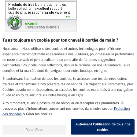
Tu as toujours un cookie pour ton cheval à portée de main ?
Nous aussi ! Nous utilisons des cookies et autres technologies pour offrir une
Boutique climatiquement
expérience d'achat optimale et sécurisée à nos visiteurs, pour mesurer la performance
neutre
de notre site web et personnaliser le contenu afin de faire des suggestions
pertinentes ! Pour cela, nous collectons, depuis le terminal de nos utilisateurs, leurs
Livraison par
données et la manière dont ils naviguent sur notre boutique en ligne.
En autorisant l'utilisation de tous les cookies, tu acceptes que tes données soient
Paiement sécurisé
traitées et transmises à nos prestataires de servics. En cliquant sur Paramètres, puis
Cookies absolument nécessaires, tu acceptes les cookies essentiels à une navigation
fluide et en toute sécurité sur notre boutique en ligne.
À tout moment, tu as la possibilité de révoquer ou d'adapter ces paramètres. Tu
Mentions légales
trouveras plus d'informations concernant nos cookies dans notre section
Protection
des données
& Gérer les cookies.
Dernière actualisation le 07.08.2026 à 07:03
Autorisant l'utilisation de tous nos
Tous les prix s'entendent TVA incluse et
frais de port en sus
Paramètres
cookies