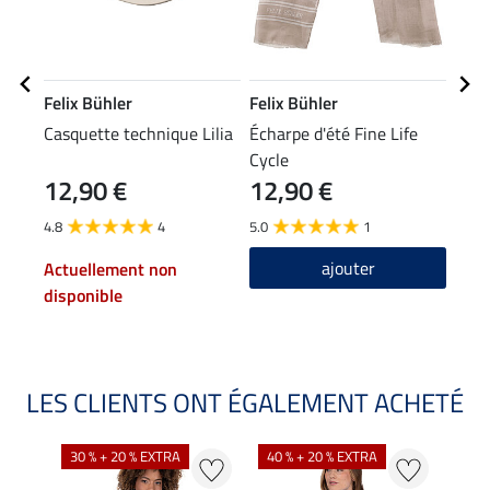
Felix Bühler
Felix Bühler
STE
Casquette technique Lilia
Écharpe d'été Fine Life
Chau
Cycle
Glit
12,90 €
12,90 €
6,9
4.8
4
5.0
1
4.5
ajouter
Actuellement non
disponible
LES CLIENTS ONT ÉGALEMENT ACHETÉ
30 % + 20 % EXTRA
40 % + 20 % EXTRA
20 %