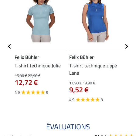
Felix Bühler
Felix Bühler
Felix
ia
T-shirt technique Julie
T-shirt technique zippé
Polo 
Lana
15,90 €
22,90 €
15,90 
12,72 €
12,
11,90 €
19,90 €
9,52 €
4.9
9
4.7
4.9
9
ÉVALUATIONS